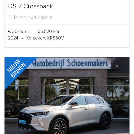
DS 7 Crossback
E-Tense 4x4 Opera
€ 30.495,-
-
66.520 km
2024
-
Kenteken: KRS60V