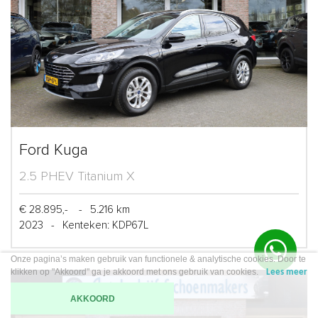
Ford Kuga
2.5 PHEV Titanium X
€ 28.895,-
-
5.216 km
2023
-
Kenteken: KDP67L
Onze pagina’s maken gebruik van functionele & analytische cookies. Door te
klikken op "Akkoord" ga je akkoord met ons gebruik van cookies.
Lees meer
AKKOORD