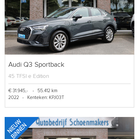
Audi Q3 Sportback
45 TFSI e Edition
€ 31.945,-
-
55.412 km
2022
-
Kenteken: KPJ03T