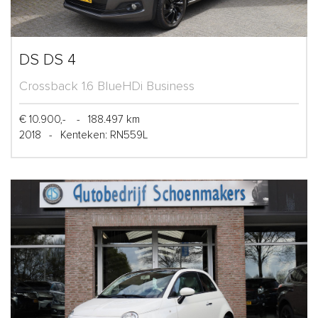
DS DS 4
Crossback 1.6 BlueHDi Business
€ 10.900,-
-
188.497 km
2018
-
Kenteken: RN559L