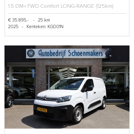
1.5 DM-i FWD Comfort LONG-RANGE (125km)
€ 35.895,-
-
25 km
2025
-
Kenteken: KGD01N