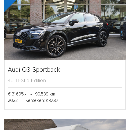
Audi Q3 Sportback
45 TFSI e Edition
€ 31.695,-
-
99.539 km
2022
-
Kenteken: KPJ60T