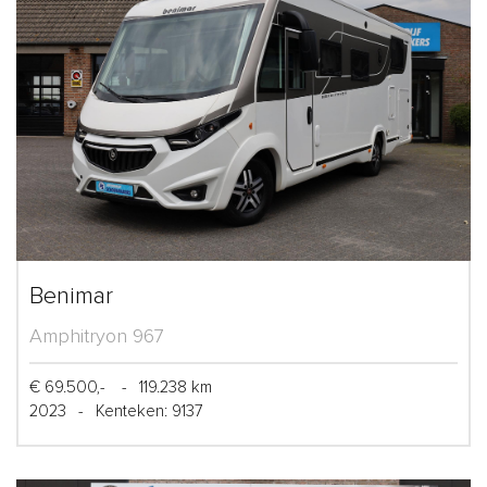
Benimar
Amphitryon 967
€ 69.500,-
-
119.238 km
2023
-
Kenteken: 9137