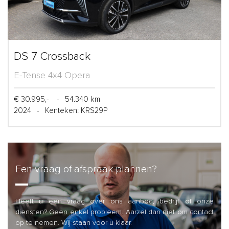
DS 7 Crossback
E-Tense 4x4 Opera
€ 30.995,-
-
54.340 km
2024
-
Kenteken: KRS29P
Een vraag of afspraak plannen?
Heeft u een vraag over ons aanbod, bedrijf of onze
diensten? Geen enkel probleem. Aarzel dan niet om contact
op te nemen. Wij staan voor u klaar.