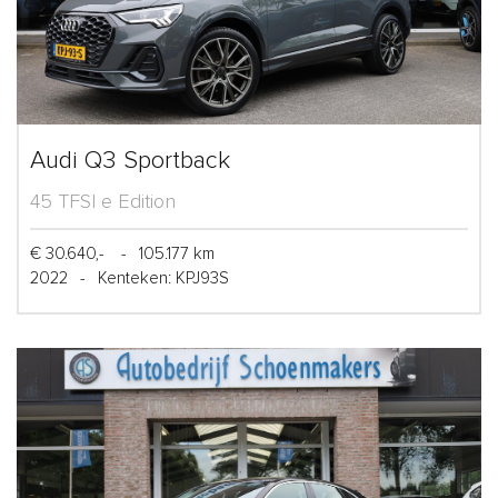
Audi Q3 Sportback
45 TFSI e Edition
€ 30.640,-
-
105.177 km
2022
-
Kenteken: KPJ93S