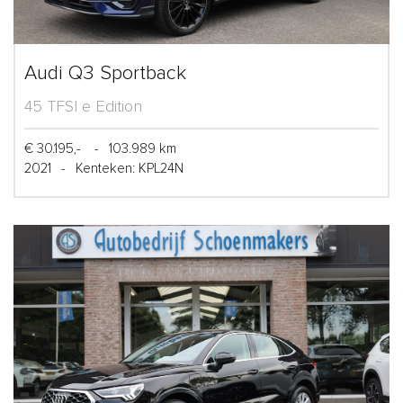
Audi Q3 Sportback
45 TFSI e Edition
€ 30.195,-
-
103.989 km
2021
-
Kenteken: KPL24N