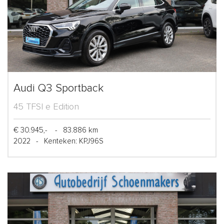
Audi Q3 Sportback
45 TFSI e Edition
€ 30.945,-
-
83.886 km
2022
-
Kenteken: KPJ96S