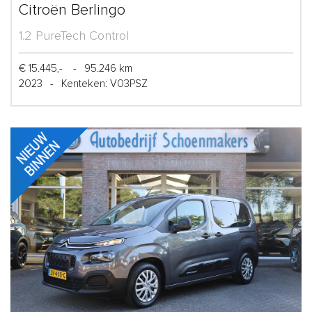
Citroën Berlingo
1.2 PureTech Control
€ 15.445,-
-
95.246 km
2023
-
Kenteken: V03PSZ