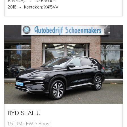
€ 19.945,-
-
103.690 km
2018
-
Kenteken: X415VV
BYD SEAL U
1.5 DM-i FWD Boost