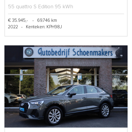
55 quattro S Edition 95 kWh
€ 35.945,-
-
69.746 km
2022
-
Kenteken: KPH98J