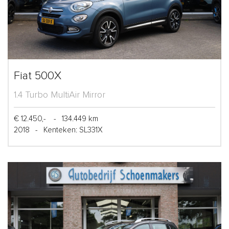
Fiat 500X
1.4 Turbo MultiAir Mirror
€ 12.450,-
-
134.449 km
2018
-
Kenteken: SL331X