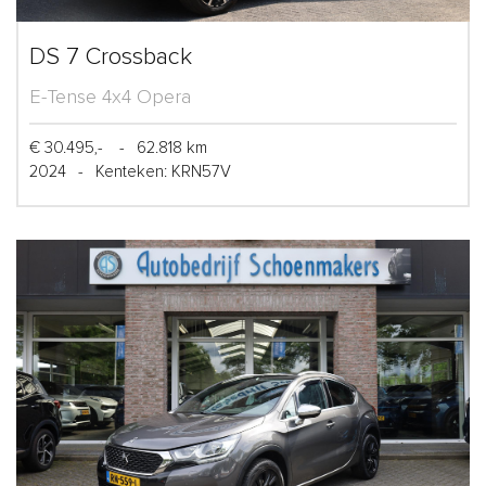
DS 7 Crossback
E-Tense 4x4 Opera
€ 30.495,-
-
62.818 km
2024
-
Kenteken: KRN57V