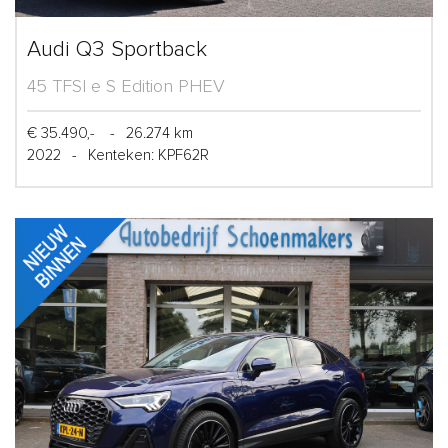
Audi Q3 Sportback
45 TFSI e S Edition PHEV
€ 35.490,-
-
26.274 km
2022
-
Kenteken: KPF62R