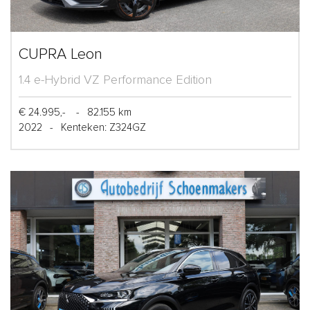
CUPRA Leon
1.4 e-Hybrid VZ Performance Edition
€ 24.995,-
-
82.155 km
2022
-
Kenteken: Z324GZ