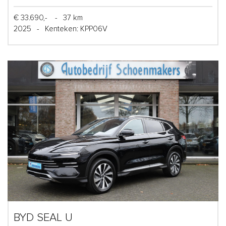
€ 33.690,-
-
37 km
2025
-
Kenteken: KPP06V
BYD SEAL U