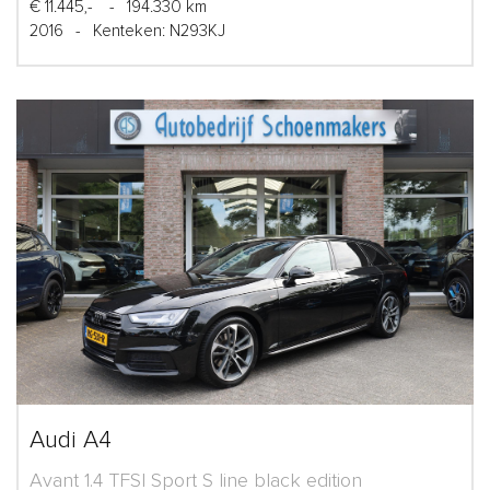
€ 11.445,-
-
194.330 km
2016
-
Kenteken: N293KJ
Audi A4
Avant 1.4 TFSI Sport S line black edition