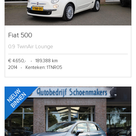
Fiat 500
0.9 TwinAir Lounge
€ 4.650,-
-
189.388 km
2014
-
Kenteken: 1TNR05