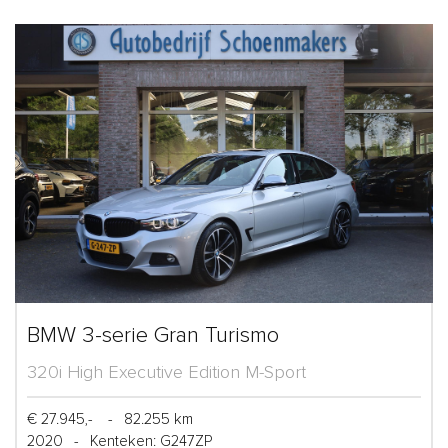
BMW 3-serie Gran Turismo
320i High Executive Edition M-Sport
€ 27.945,-
-
82.255 km
2020
-
Kenteken: G247ZP