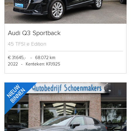
Audi Q3 Sportback
45 TFSI e Edition
€ 31.645,-
-
68.072 km
2022
-
Kenteken: KPJ92S