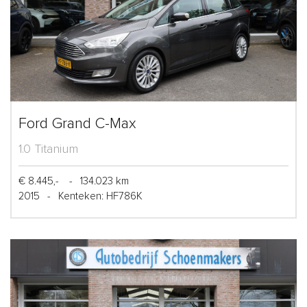
Ford Grand C-Max
1.0 Titanium
€ 8.445,-
-
134.023 km
2015
-
Kenteken: HF786K