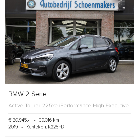
BMW 2 Serie
Active Tourer 225xe iPerformance High Executive
€ 20.945,-
-
39.016 km
2019
-
Kenteken: K225FD