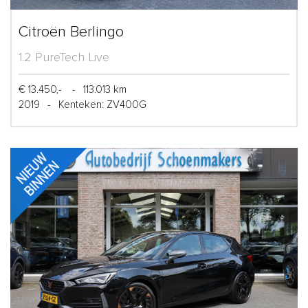
Citroën Berlingo
1.2 PureTech Live
€ 13.450,-
-
113.013 km
2019
-
Kenteken: ZV400G