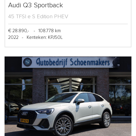
Audi Q3 Sportback
45 TFSI e S Edition PHEV
€ 28.890,-
-
108.778 km
2022
-
Kenteken: KPJ50L