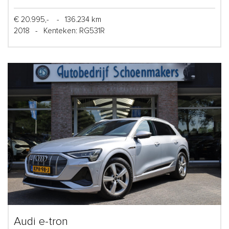
€ 20.995,-
-
136.234 km
2018
-
Kenteken: RG531R
Audi e-tron