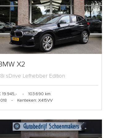
BMW X2
1.8i sDrive Lefhebber Edition
 19.945,-
-
103.690 km
2018
-
Kenteken: X415VV