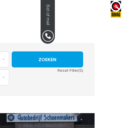
Bel of mail
NS
0492-351030
ZOEKEN
Reset Filter(S)