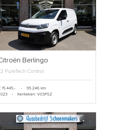
Citroën Berlingo
1.2 PureTech Control
 15.445,-
-
95.246 km
2023
-
Kenteken: V03PSZ