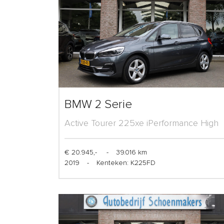
BMW 2 Serie
Active Tourer 225xe iPerformance High
Executive
€ 20.945,-
-
39.016 km
2019
-
Kenteken: K225FD