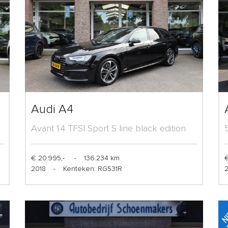
Audi A4
Avant 1.4 TFSI Sport S line black edition
€ 20.995,-
-
136.234 km
€
2018
-
Kenteken: RG531R