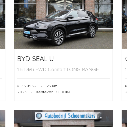
BYD SEAL U
1.5 DM-i FWD Comfort LONG-RANGE
(125km)
€ 35.895,-
-
25 km
€
2025
-
Kenteken: KGD01N