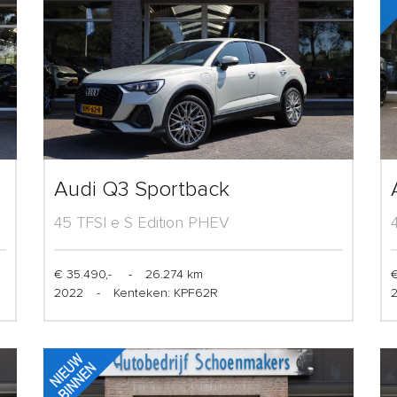
Audi Q3 Sportback
45 TFSI e S Edition PHEV
€ 35.490,-
-
26.274 km
€
2022
-
Kenteken: KPF62R