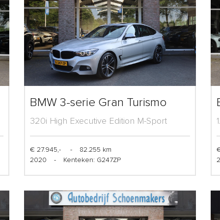
BMW 3-serie Gran Turismo
320i High Executive Edition M-Sport
€ 27.945,-
-
82.255 km
€
2020
-
Kenteken: G247ZP