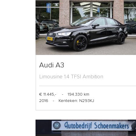
Audi A3
Limousine 1.4 TFSI Ambition
€ 11.445,-
-
194.330 km
2016
-
Kenteken: N293KJ