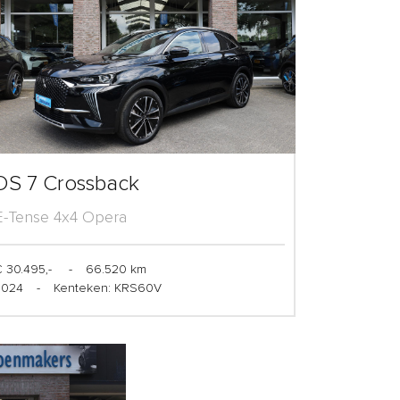
DS 7 Crossback
E-Tense 4x4 Opera
 30.495,-
-
66.520 km
2024
-
Kenteken: KRS60V