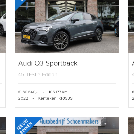
Audi Q3 Sportback
45 TFSI e Edition
€ 30.640,-
-
105.177 km
€
2022
-
Kenteken: KPJ93S