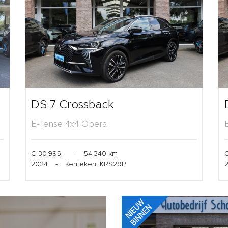
DS 7 Crossback
E-Tense 4x4 Opera
€ 30.995,-
-
54.340 km
€
2024
-
Kenteken: KRS29P