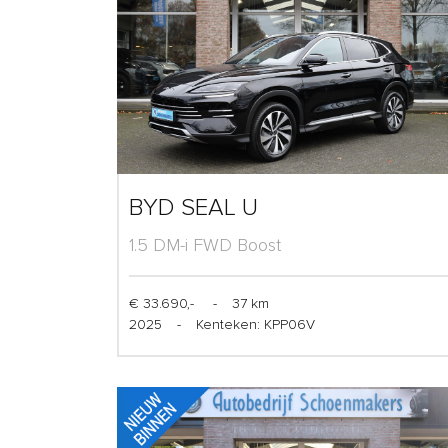
BYD SEAL U
1.5 DM-i FWD Boost
€ 33.690,-
-
37 km
2025
-
Kenteken: KPP06V