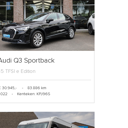
Audi Q3 Sportback
45 TFSI e Edition
 30.945,-
-
83.886 km
2022
-
Kenteken: KPJ96S