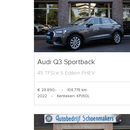
Audi Q3 Sportback
45 TFSI e S Edition PHEV
€ 28.890,-
-
108.778 km
2022
-
Kenteken: KPJ50L