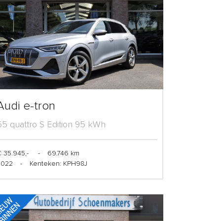
Audi e-tron
55 quattro S Edition 95 kWh
 35.945,-
-
69.746 km
2022
-
Kenteken: KPH98J