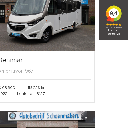
Benimar
Amphitryon 967
 69.500,-
-
119.238 km
2023
-
Kenteken: 9137