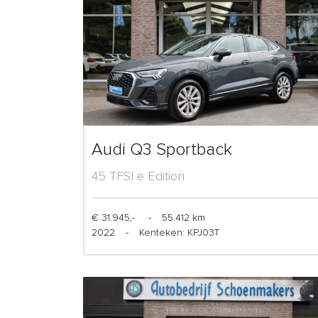
Audi Q3 Sportback
45 TFSI e Edition
€ 31.945,-
-
55.412 km
2022
-
Kenteken: KPJ03T