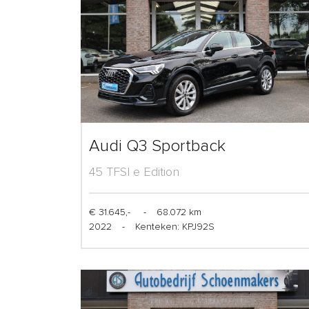
Audi Q3 Sportback
45 TFSI e Edition
€ 31.645,-
-
68.072 km
2022
-
Kenteken: KPJ92S