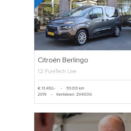
Citroën Berlingo
1.2 PureTech Live
€ 13.450,-
-
113.013 km
2019
-
Kenteken: ZV400G