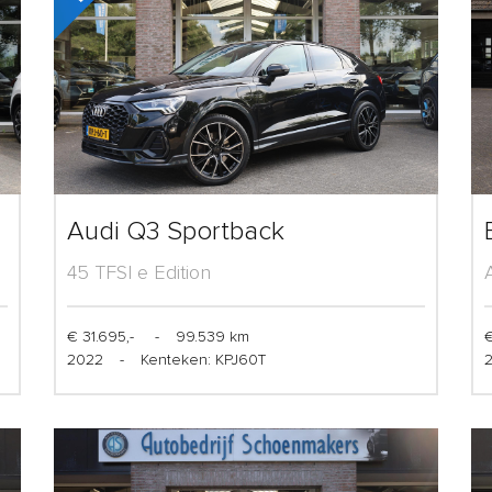
Audi Q3 Sportback
45 TFSI e Edition
€ 31.695,-
-
99.539 km
€
2022
-
Kenteken: KPJ60T