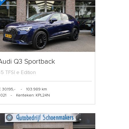
Audi Q3 Sportback
45 TFSI e Edition
 30.195,-
-
103.989 km
2021
-
Kenteken: KPL24N