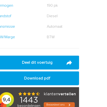
rmogen
190 pk
andstof
Diesel
ansmissie
Automaat
W/Marge
BTW
Deel dit voertuig
Download pdf