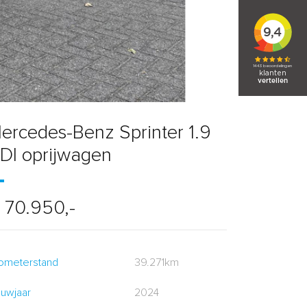
ercedes-Benz Sprinter 1.9
DI oprijwagen
 70.950,-
lometerstand
39.271km
uwjaar
2024