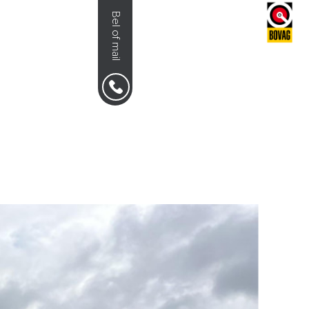
Bel of mail
NS
0492-351030