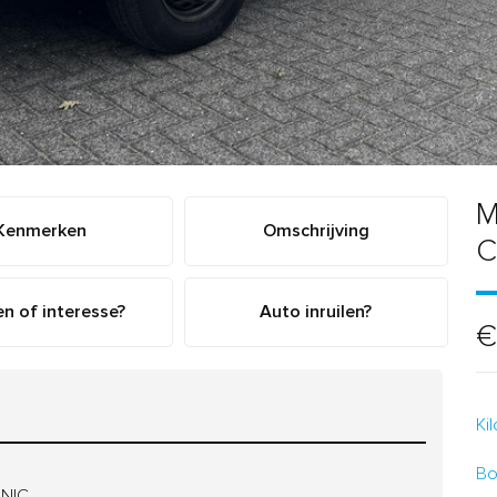
M
Kenmerken
Omschrijving
C
n of interesse?
Auto inruilen?
€
Ki
Bo
ONIC