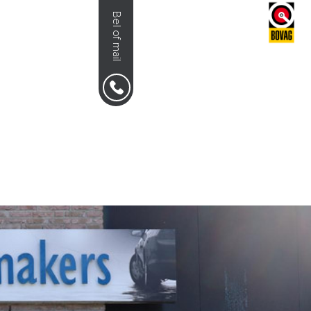
Bel of mail
NS
0492-351030