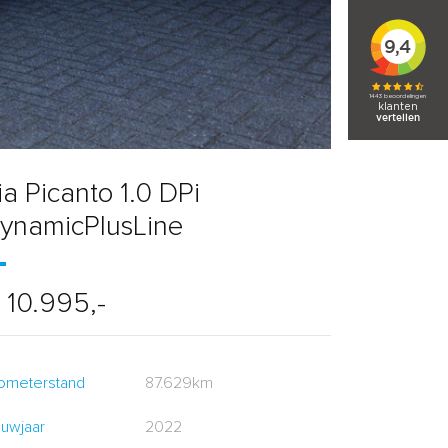
ia Picanto 1.0 DPi
ynamicPlusLine
 10.995,-
lometerstand
87.629km
uwjaar
2022