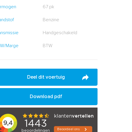
rmogen
67 pk
andstof
Benzine
ansmissie
Handgeschakeld
W/Marge
BTW
Deel dit voertuig
Download pdf