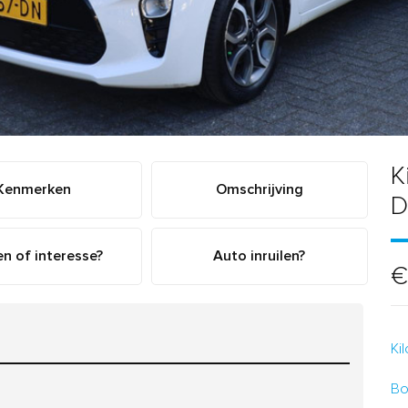
K
Kenmerken
Omschrijving
D
n of interesse?
Auto inruilen?
€
Ki
Bo