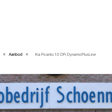
AANBOD
GARANTIES
SERVICES
VERKOCHT
OVER O
<
Aanbod
<
Kia Picanto 1.0 DPi DynamicPlusLine