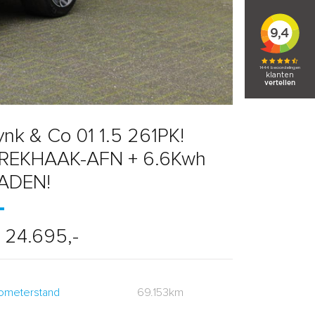
ynk & Co 01 1.5 261PK!
REKHAAK-AFN + 6.6Kwh
ADEN!
 24.695,-
lometerstand
69.153km