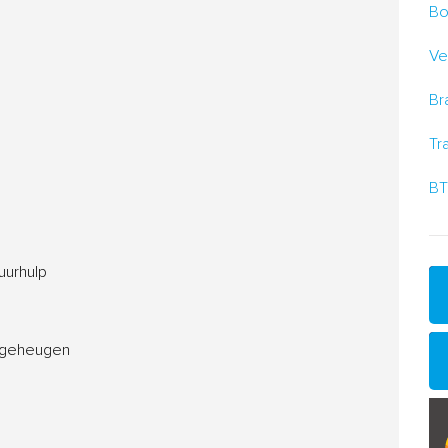
Bo
Ve
Br
Tr
BT
uurhulp
t geheugen