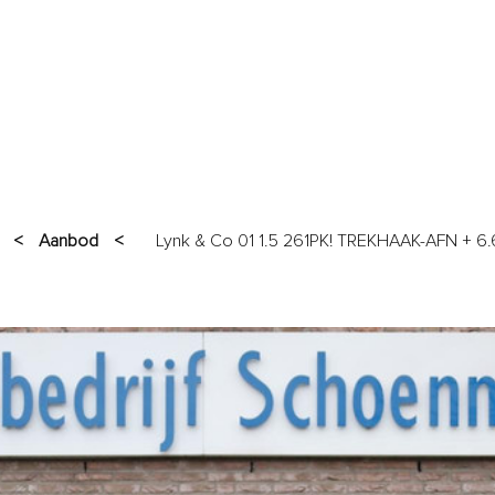
AANBOD
GARANTIES
SERVICES
VERKOCHT
OVER O
<
Aanbod
<
Lynk & Co 01 1.5 261PK! TREKHAAK-AFN + 6