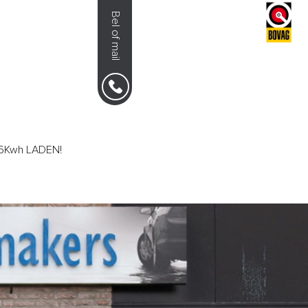
Bel of mail
NS
0492-351030
.6Kwh LADEN!