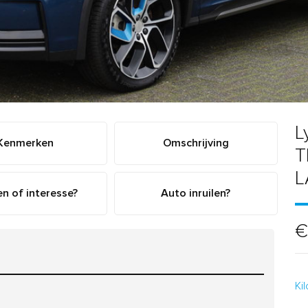
L
Kenmerken
Omschrijving
T
L
n of interesse?
Auto inruilen?
€
Ki