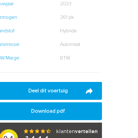
uwjaar
2023
rmogen
261 pk
andstof
Hybride
ansmissie
Automaat
W/Marge
BTW
Deel dit voertuig
Download pdf