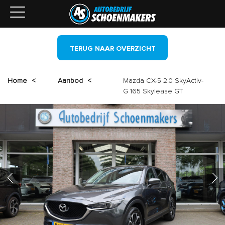
TERUG NAAR OVERZICHT
Home
<
Aanbod
<
Mazda CX-5 2.0 SkyActiv-
G 165 Skylease GT