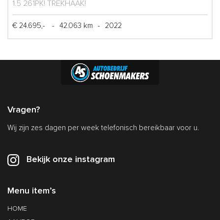
1.5 261PK! TREKHAAK!
€ 24.695,-
-
42.063 km
-
2022
Vragen?
Wij zijn zes dagen per week telefonisch bereikbaar voor u.
Bekijk onze instagram
Menu item’s
HOME