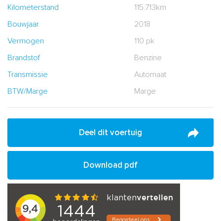
Kilometerstand
115.713km
Bouwjaar
2018
Vermogen
110 pk
Brandstof
Benzine
Transmissie
Automaat
BTW/Marge
Marge
Deel dit voertuig
Download pdf