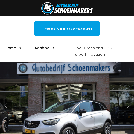
TERUG NAAR OVERZICHT
Home
<
Aanbod
<
Opel Crossland X 1.2
Turbo Innovation