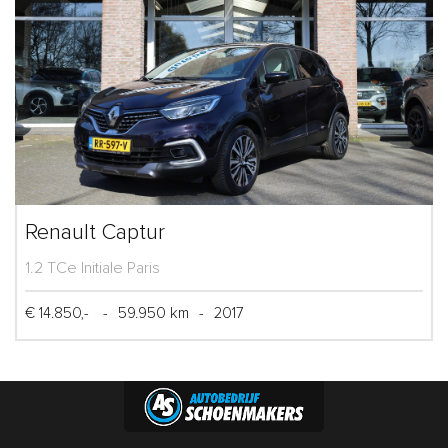
Renault Captur
1.2 TCe Initiale Paris
€ 14.850,-
-
59.950 km
-
2017