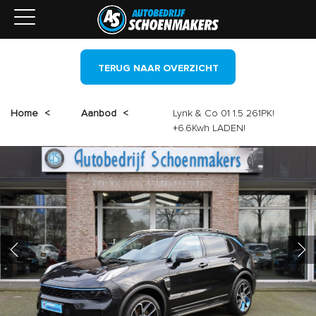
TERUG NAAR OVERZICHT
Home
<
Aanbod
<
Lynk & Co 01 1.5 261PK!
+6.6Kwh LADEN!