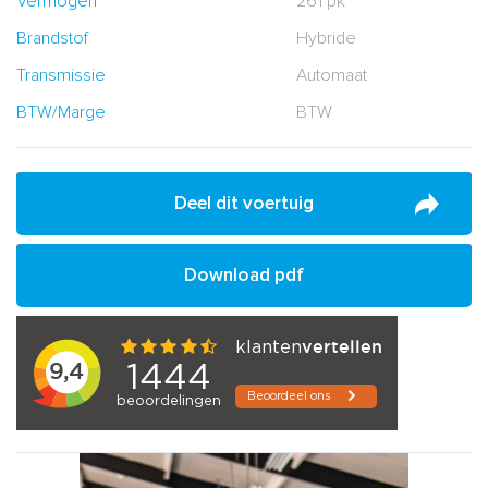
Vermogen
261 pk
Brandstof
Hybride
Transmissie
Automaat
BTW/Marge
BTW
Deel dit voertuig
Download pdf