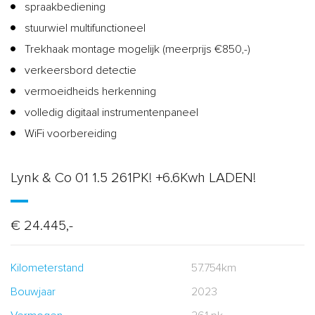
spraakbediening
stuurwiel multifunctioneel
Trekhaak montage mogelijk (meerprijs €850,-)
verkeersbord detectie
vermoeidheids herkenning
volledig digitaal instrumentenpaneel
WiFi voorbereiding
Lynk & Co 01 1.5 261PK! +6.6Kwh LADEN!
€ 24.445,-
Kilometerstand
57.754km
Bouwjaar
2023