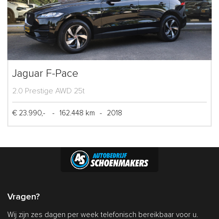
Jaguar F-Pace
2.0 Prestige AWD 25t
€ 23.990,-
-
162.448 km
-
2018
Vragen?
Wij zijn zes dagen per week telefonisch bereikbaar voor u.