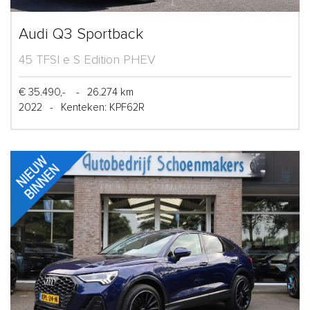
Audi Q3 Sportback
45 TFSI e S Edition PHEV
€ 35.490,-
-
26.274 km
2022
-
Kenteken: KPF62R