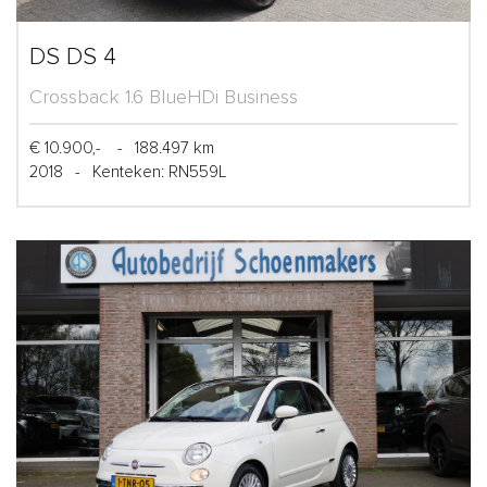
DS DS 4
Crossback 1.6 BlueHDi Business
€ 10.900,-
-
188.497 km
2018
-
Kenteken: RN559L