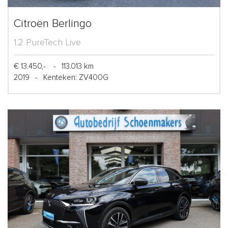
Citroën Berlingo
1.2 PureTech Live
€ 13.450,-
-
113.013 km
2019
-
Kenteken: ZV400G