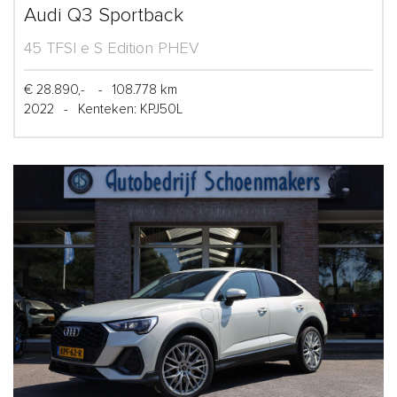
Audi Q3 Sportback
45 TFSI e S Edition PHEV
€ 28.890,-
-
108.778 km
2022
-
Kenteken: KPJ50L