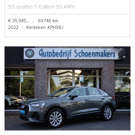
55 quattro S Edition 95 kWh
€ 35.945,-
-
69.746 km
2022
-
Kenteken: KPH98J