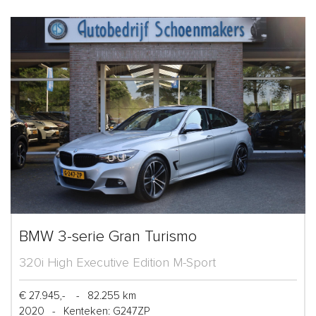
BMW 3-serie Gran Turismo
320i High Executive Edition M-Sport
€ 27.945,-
-
82.255 km
2020
-
Kenteken: G247ZP