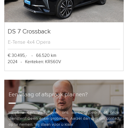
DS 7 Crossback
E-Tense 4x4 Opera
€ 30.495,-
-
66.520 km
2024
-
Kenteken: KRS60V
Een vraag of afspraak plannen?
Heeft u een vraag over ons aanbod, bedrijf of onze
diensten? Geen enkel probleem. Aarzel dan niet om contact
op te nemen. Wij staan voor u klaar.