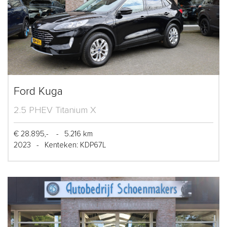
Ford Kuga
2.5 PHEV Titanium X
€ 28.895,-
-
5.216 km
2023
-
Kenteken: KDP67L