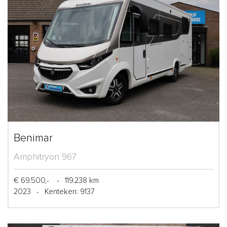
Benimar
Amphitryon 967
€ 69.500,-
-
119.238 km
2023
-
Kenteken: 9137