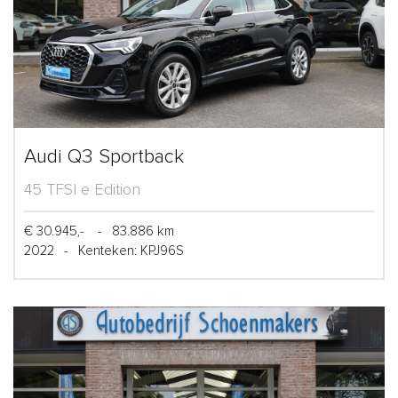
Audi Q3 Sportback
45 TFSI e Edition
€ 30.945,-
-
83.886 km
2022
-
Kenteken: KPJ96S