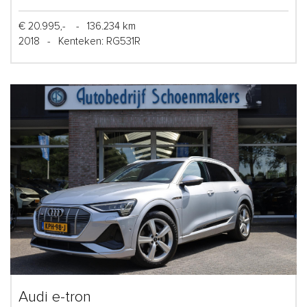
€ 20.995,-
-
136.234 km
2018
-
Kenteken: RG531R
Audi e-tron