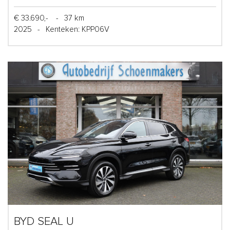
€ 33.690,-
-
37 km
2025
-
Kenteken: KPP06V
BYD SEAL U