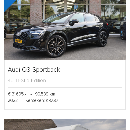
Audi Q3 Sportback
45 TFSI e Edition
€ 31.695,-
-
99.539 km
2022
-
Kenteken: KPJ60T