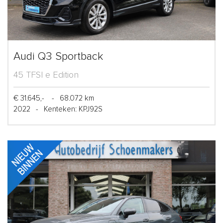
Audi Q3 Sportback
45 TFSI e Edition
€ 31.645,-
-
68.072 km
2022
-
Kenteken: KPJ92S