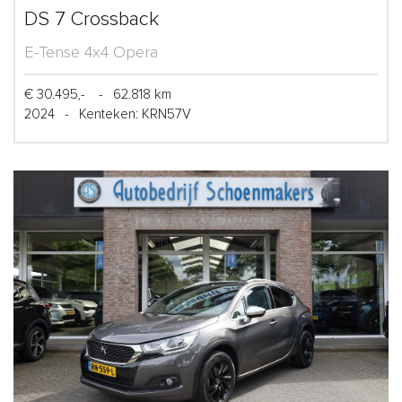
DS 7 Crossback
E-Tense 4x4 Opera
€ 30.495,-
-
62.818 km
2024
-
Kenteken: KRN57V