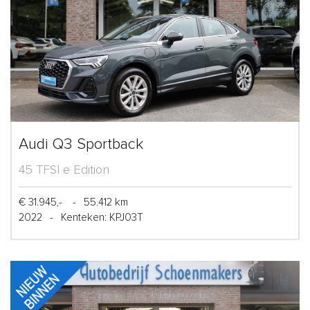
Audi Q3 Sportback
45 TFSI e Edition
€ 31.945,-
-
55.412 km
2022
-
Kenteken: KPJ03T