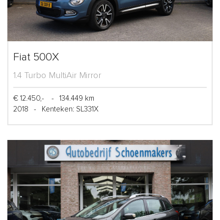
Fiat 500X
1.4 Turbo MultiAir Mirror
€ 12.450,-
-
134.449 km
2018
-
Kenteken: SL331X