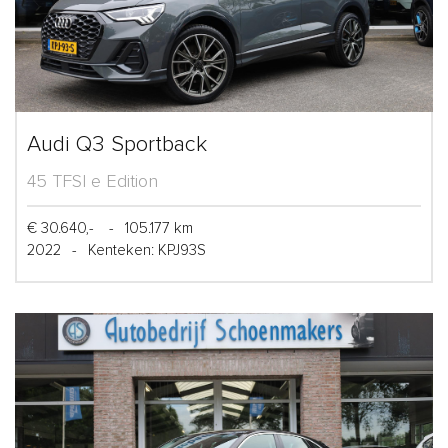
Audi Q3 Sportback
45 TFSI e Edition
€ 30.640,-
-
105.177 km
2022
-
Kenteken: KPJ93S