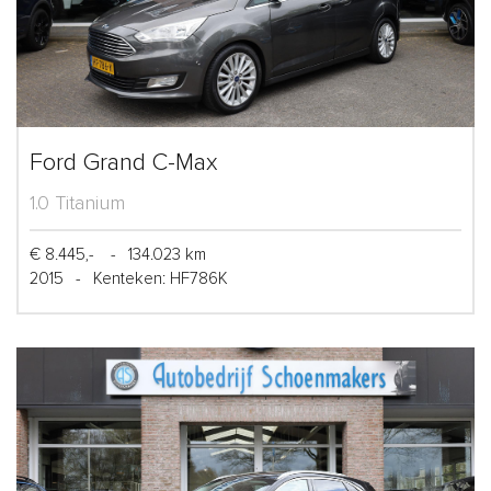
Ford Grand C-Max
1.0 Titanium
€ 8.445,-
-
134.023 km
2015
-
Kenteken: HF786K