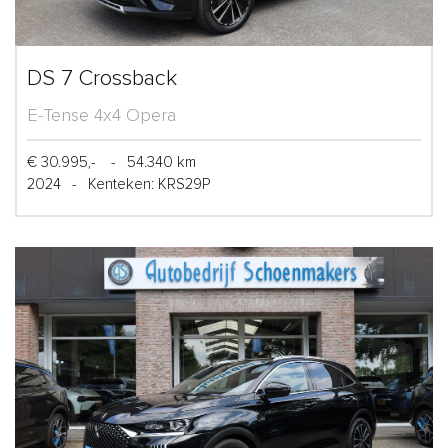
DS 7 Crossback
E-Tense 4x4 Opera
€ 30.995,-
-
54.340 km
2024
-
Kenteken: KRS29P