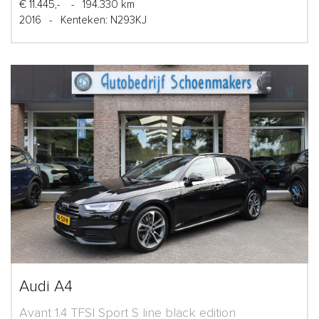
€ 11.445,-
-
194.330 km
2016
-
Kenteken: N293KJ
Audi A4
Avant 1.4 TFSI Sport S line black edition