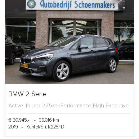
BMW 2 Serie
Active Tourer 225xe iPerformance High Executive
€ 20.945,-
-
39.016 km
2019
-
Kenteken: K225FD