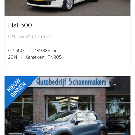
Fiat 500
0.9 TwinAir Lounge
€ 4.650,-
-
189.388 km
2014
-
Kenteken: 1TNR05