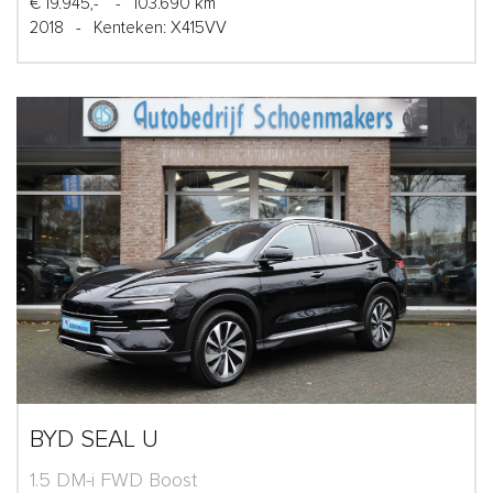
€ 19.945,-
-
103.690 km
2018
-
Kenteken: X415VV
BYD SEAL U
1.5 DM-i FWD Boost