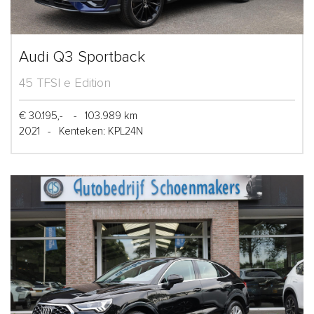
Audi Q3 Sportback
45 TFSI e Edition
€ 30.195,-
-
103.989 km
2021
-
Kenteken: KPL24N