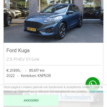
Ford Kuga
2.5 PHEV ST-Line
€ 21.895,-
-
85.617 km
2022
-
Kenteken: KNP50R
Onze pagina’s maken gebruik van functionele & analytische cookies. Door te
klikken op "Akkoord" ga je akkoord met ons gebruik van cookies.
Lees meer
AKKOORD