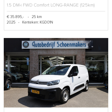
1.5 DM-i FWD Comfort LONG-RANGE (125km)
€ 35.895,-
-
25 km
2025
-
Kenteken: KGD01N