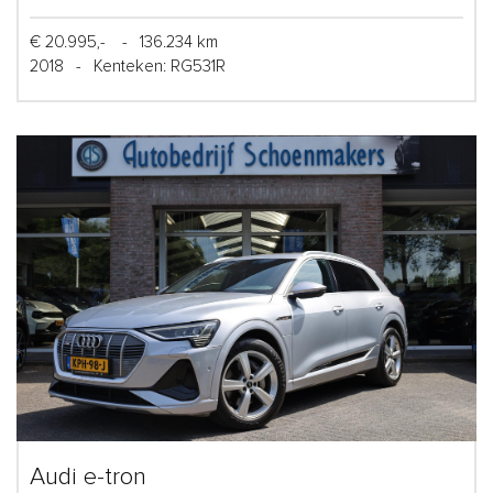
€ 20.995,-
-
136.234 km
2018
-
Kenteken: RG531R
Audi e-tron