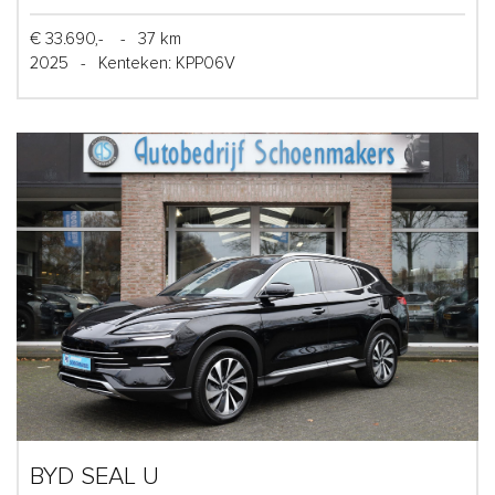
€ 33.690,-
-
37 km
2025
-
Kenteken: KPP06V
BYD SEAL U