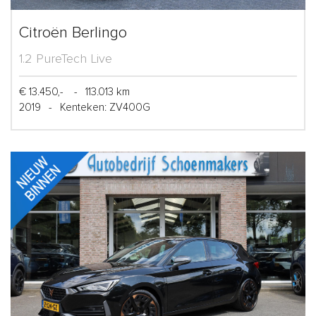
Citroën Berlingo
1.2 PureTech Live
€ 13.450,-
-
113.013 km
2019
-
Kenteken: ZV400G