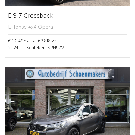
DS 7 Crossback
E-Tense 4x4 Opera
€ 30.495,-
-
62.818 km
2024
-
Kenteken: KRN57V