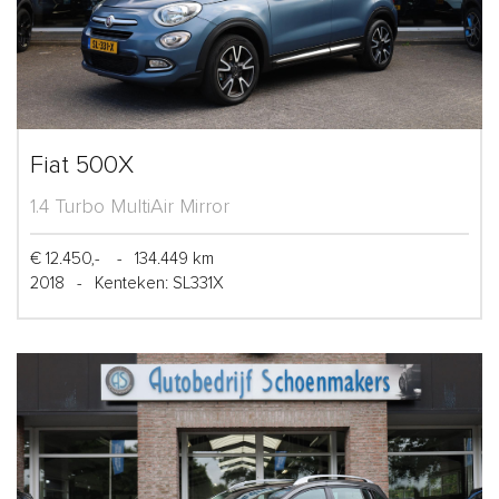
Fiat 500X
1.4 Turbo MultiAir Mirror
€ 12.450,-
-
134.449 km
2018
-
Kenteken: SL331X