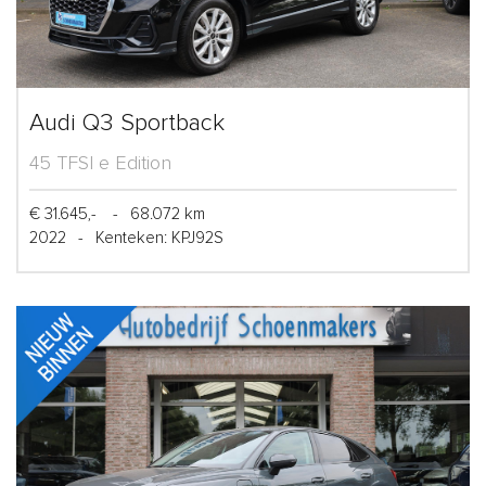
Audi Q3 Sportback
45 TFSI e Edition
€ 31.645,-
-
68.072 km
2022
-
Kenteken: KPJ92S