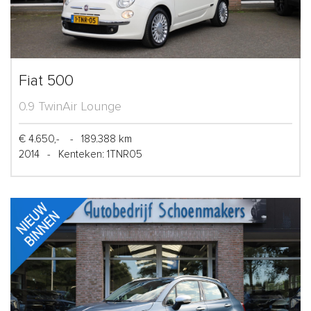
Fiat 500
0.9 TwinAir Lounge
€ 4.650,-
-
189.388 km
2014
-
Kenteken: 1TNR05