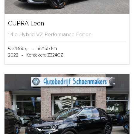
CUPRA Leon
1.4 e-Hybrid VZ Performance Edition
€ 24.995,-
-
82.155 km
2022
-
Kenteken: Z324GZ