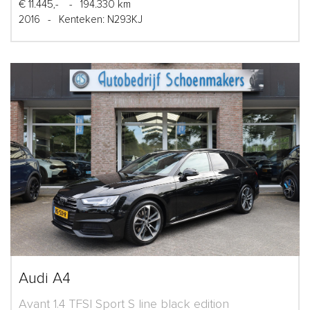
€ 11.445,-
-
194.330 km
2016
-
Kenteken: N293KJ
Audi A4
Avant 1.4 TFSI Sport S line black edition