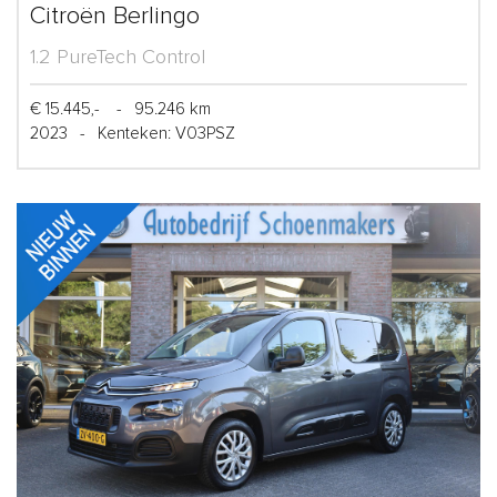
Citroën Berlingo
1.2 PureTech Control
€ 15.445,-
-
95.246 km
2023
-
Kenteken: V03PSZ