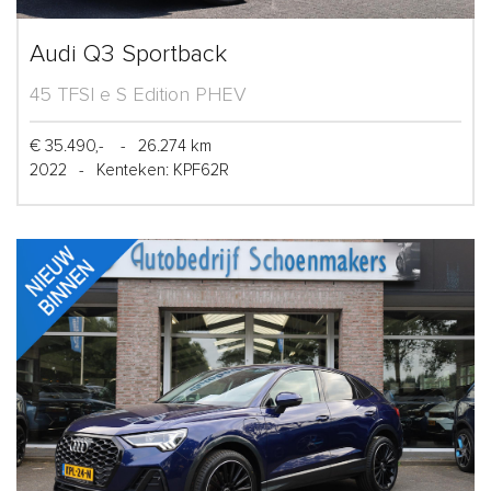
Audi Q3 Sportback
45 TFSI e S Edition PHEV
€ 35.490,-
-
26.274 km
2022
-
Kenteken: KPF62R