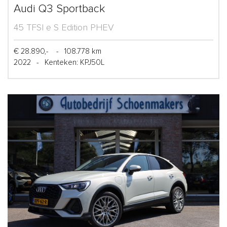
Audi Q3 Sportback
45 TFSI e S Edition PHEV
€ 28.890,-
-
108.778 km
2022
-
Kenteken: KPJ50L