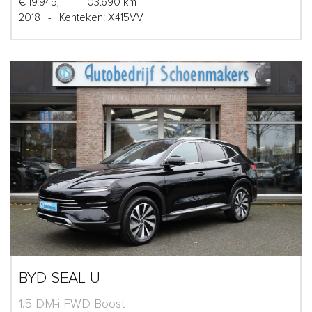
€ 19.945,-
-
103.690 km
2018
-
Kenteken: X415VV
BYD SEAL U
1.5 DM-i FWD Boost