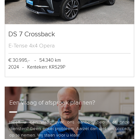
DS 7 Crossback
E-Tense 4x4 Opera
€ 30.995,-
-
54.340 km
2024
-
Kenteken: KRS29P
Een vraag of afspraak plannen?
Heeft u een vraag over ons aanbod, bedrijf of onze
diensten? Geen enkel probleem. Aarzel dan niet om contact
op te nemen. Wij staan voor u klaar.