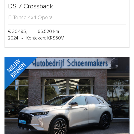
DS 7 Crossback
E-Tense 4x4 Opera
€ 30.495,-
-
66.520 km
2024
-
Kenteken: KRS60V