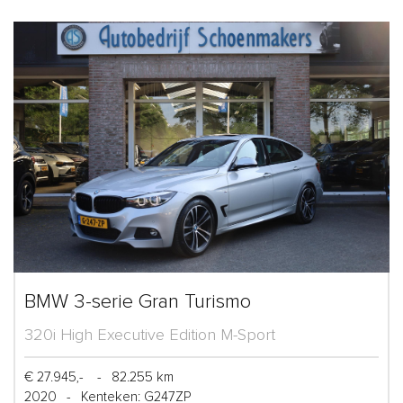
BMW 3-serie Gran Turismo
320i High Executive Edition M-Sport
€ 27.945,-
-
82.255 km
2020
-
Kenteken: G247ZP