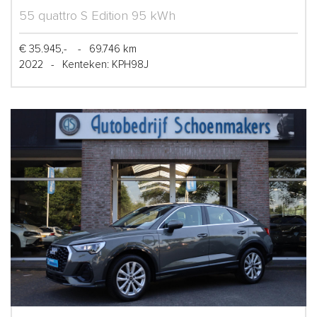
55 quattro S Edition 95 kWh
€ 35.945,-
-
69.746 km
2022
-
Kenteken: KPH98J