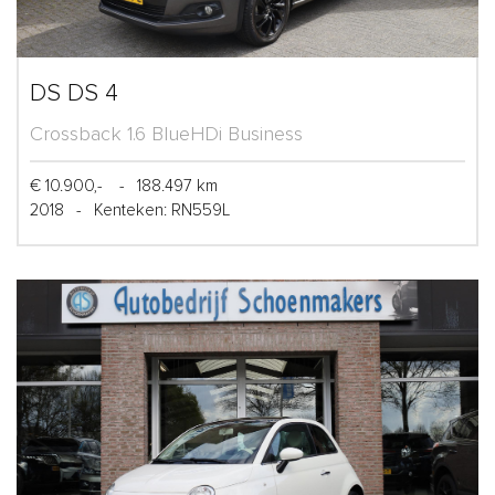
DS DS 4
Crossback 1.6 BlueHDi Business
€ 10.900,-
-
188.497 km
2018
-
Kenteken: RN559L