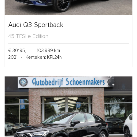
Audi Q3 Sportback
45 TFSI e Edition
€ 30.195,-
-
103.989 km
2021
-
Kenteken: KPL24N