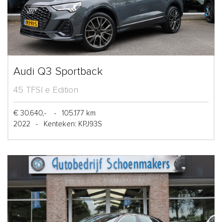
Audi Q3 Sportback
45 TFSI e Edition
€ 30.640,-
-
105.177 km
2022
-
Kenteken: KPJ93S