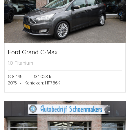
Ford Grand C-Max
1.0 Titanium
€ 8.445,-
-
134.023 km
2015
-
Kenteken: HF786K