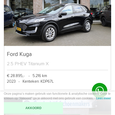
Ford Kuga
2.5 PHEV Titanium X
€ 28.895,-
-
5.216 km
2023
-
Kenteken: KDP67L
Onze pagina’s maken gebruik van functionele & analytische cookies. Door te
klikken op "Akkoord" ga je akkoord met ons gebruik van cookies.
Lees meer
AKKOORD