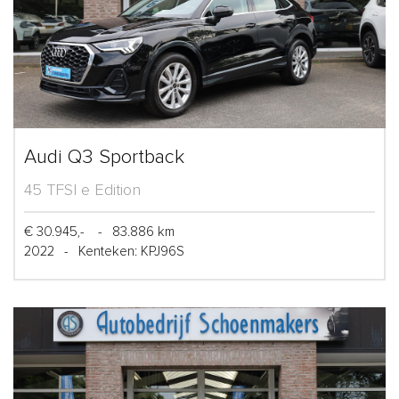
Audi Q3 Sportback
45 TFSI e Edition
€ 30.945,-
-
83.886 km
2022
-
Kenteken: KPJ96S