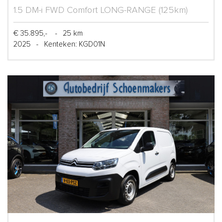
1.5 DM-i FWD Comfort LONG-RANGE (125km)
€ 35.895,-
-
25 km
2025
-
Kenteken: KGD01N