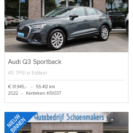
Audi Q3 Sportback
45 TFSI e Edition
€ 31.945,-
-
55.412 km
2022
-
Kenteken: KPJ03T