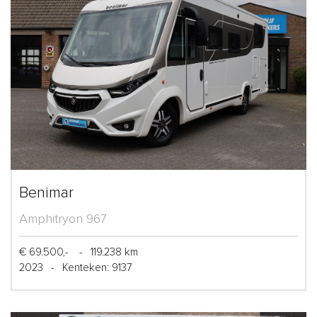
Benimar
Amphitryon 967
€ 69.500,-
-
119.238 km
2023
-
Kenteken: 9137