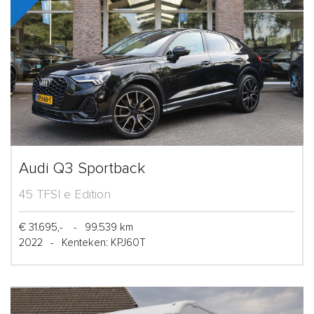
Audi Q3 Sportback
45 TFSI e Edition
€ 31.695,-
-
99.539 km
2022
-
Kenteken: KPJ60T