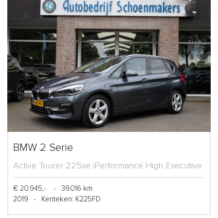
BMW 2 Serie
Active Tourer 225xe iPerformance High Executive
€ 20.945,-
-
39.016 km
2019
-
Kenteken: K225FD