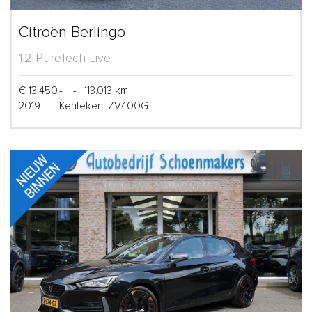
Citroën Berlingo
1.2 PureTech Live
€ 13.450,-
-
113.013 km
2019
-
Kenteken: ZV400G