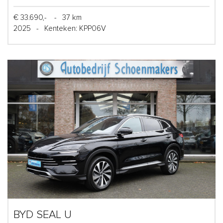
€ 33.690,-
-
37 km
2025
-
Kenteken: KPP06V
BYD SEAL U