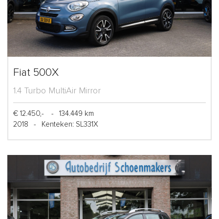
Fiat 500X
1.4 Turbo MultiAir Mirror
€ 12.450,-
-
134.449 km
2018
-
Kenteken: SL331X