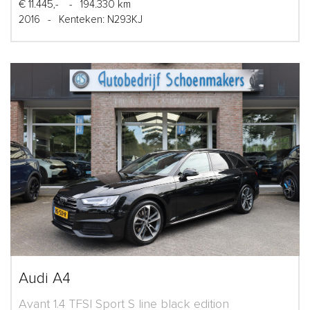
€ 11.445,-
-
194.330 km
2016
-
Kenteken: N293KJ
Audi A4
Avant 1.4 TFSI Sport S line black edition