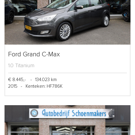
Ford Grand C-Max
1.0 Titanium
€ 8.445,-
-
134.023 km
2015
-
Kenteken: HF786K