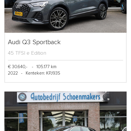
Audi Q3 Sportback
45 TFSI e Edition
€ 30.640,-
-
105.177 km
2022
-
Kenteken: KPJ93S