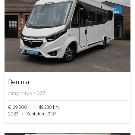
Benimar
Amphitryon 967
€ 69.500,-
-
119.238 km
2023
-
Kenteken: 9137