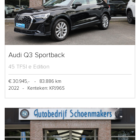
Audi Q3 Sportback
45 TFSI e Edition
€ 30.945,-
-
83.886 km
2022
-
Kenteken: KPJ96S