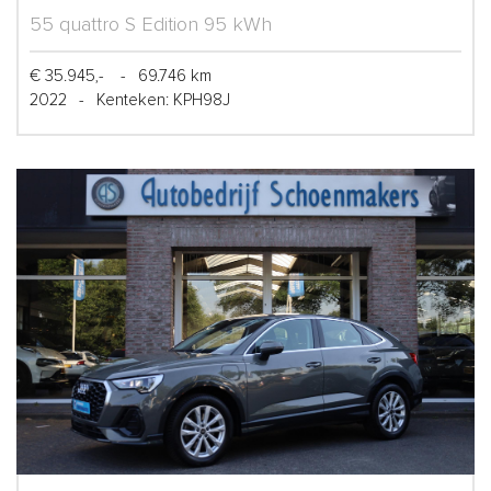
55 quattro S Edition 95 kWh
€ 35.945,-
-
69.746 km
2022
-
Kenteken: KPH98J