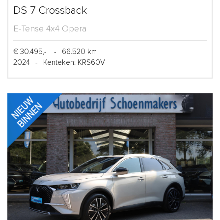
DS 7 Crossback
E-Tense 4x4 Opera
€ 30.495,-
-
66.520 km
2024
-
Kenteken: KRS60V