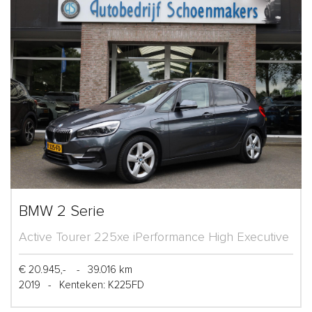
BMW 2 Serie
Active Tourer 225xe iPerformance High Executive
€ 20.945,-
-
39.016 km
2019
-
Kenteken: K225FD