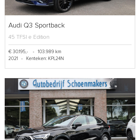
Audi Q3 Sportback
45 TFSI e Edition
€ 30.195,-
-
103.989 km
2021
-
Kenteken: KPL24N