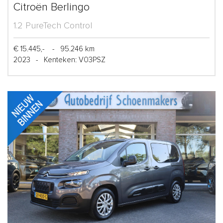
Citroën Berlingo
1.2 PureTech Control
€ 15.445,-
-
95.246 km
2023
-
Kenteken: V03PSZ