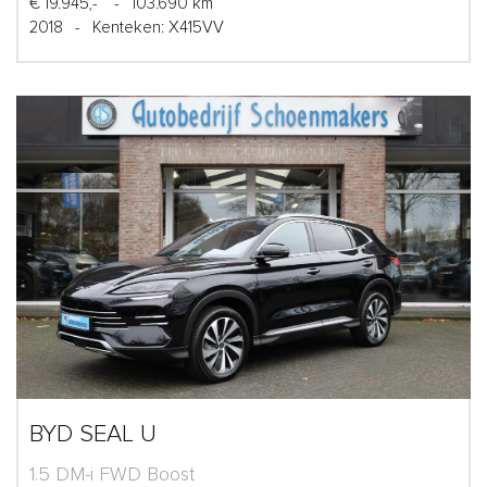
€ 19.945,-
-
103.690 km
2018
-
Kenteken: X415VV
BYD SEAL U
1.5 DM-i FWD Boost