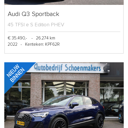
Audi Q3 Sportback
45 TFSI e S Edition PHEV
€ 35.490,-
-
26.274 km
2022
-
Kenteken: KPF62R