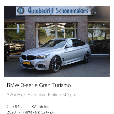
BMW 3-serie Gran Turismo
320i High Executive Edition M-Sport
€ 27.945,-
-
82.255 km
2020
-
Kenteken: G247ZP