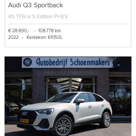
Audi Q3 Sportback
45 TFSI e S Edition PHEV
€ 28.890,-
-
108.778 km
2022
-
Kenteken: KPJ50L