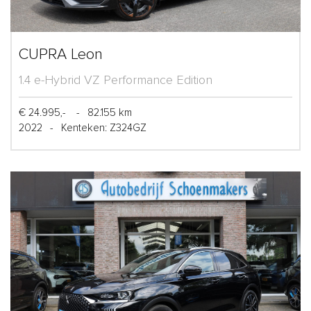
CUPRA Leon
1.4 e-Hybrid VZ Performance Edition
€ 24.995,-
-
82.155 km
2022
-
Kenteken: Z324GZ