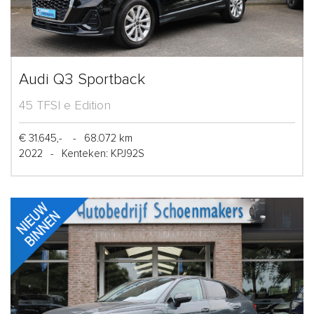
Audi Q3 Sportback
45 TFSI e Edition
€ 31.645,-
-
68.072 km
2022
-
Kenteken: KPJ92S