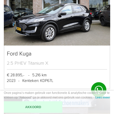
Ford Kuga
2.5 PHEV Titanium X
€ 28.895,-
-
5.216 km
2023
-
Kenteken: KDP67L
Onze pagina’s maken gebruik van functionele & analytische cookies. Door te
klikken op "Akkoord" ga je akkoord met ons gebruik van cookies.
Lees meer
AKKOORD