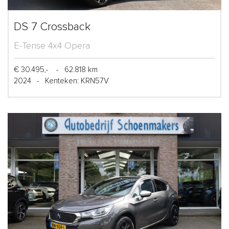
DS 7 Crossback
E-Tense 4x4 Opera
€ 30.495,-
-
62.818 km
2024
-
Kenteken: KRN57V