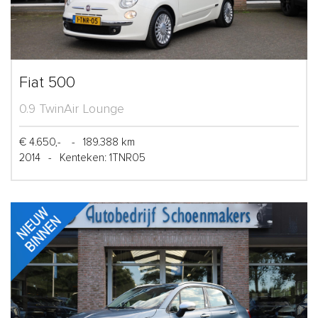
Fiat 500
0.9 TwinAir Lounge
€ 4.650,-
-
189.388 km
2014
-
Kenteken: 1TNR05