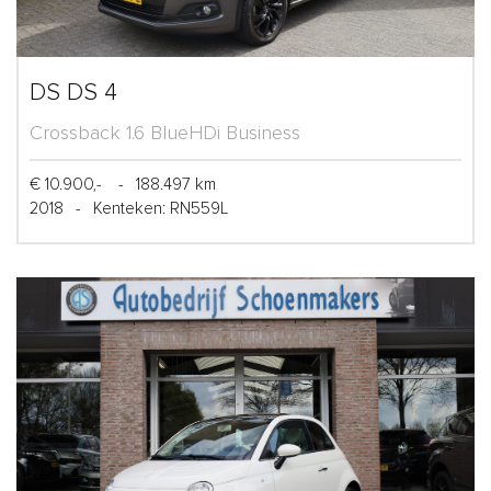
DS DS 4
Crossback 1.6 BlueHDi Business
€ 10.900,-
-
188.497 km
2018
-
Kenteken: RN559L