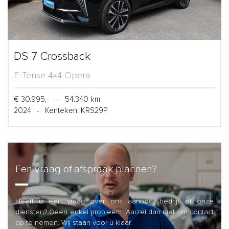
DS 7 Crossback
E-Tense 4x4 Opera
€ 30.995,-
-
54.340 km
2024
-
Kenteken: KRS29P
Een vraag of afspraak plannen?
Heeft u een vraag over ons aanbod, bedrijf of onze
diensten? Geen enkel probleem. Aarzel dan niet om contact
op te nemen. Wij staan voor u klaar.