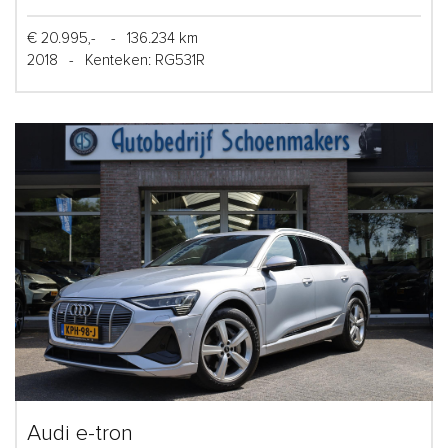
€ 20.995,-
-
136.234 km
2018
-
Kenteken: RG531R
Audi e-tron