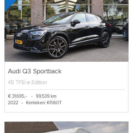
Audi Q3 Sportback
45 TFSI e Edition
€ 31.695,-
-
99.539 km
2022
-
Kenteken: KPJ60T