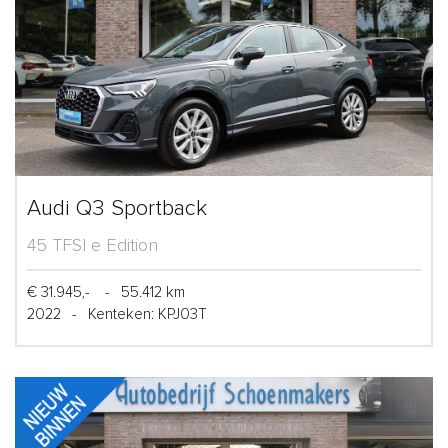
Audi Q3 Sportback
45 TFSI e Edition
€ 31.945,-
-
55.412 km
2022
-
Kenteken: KPJ03T