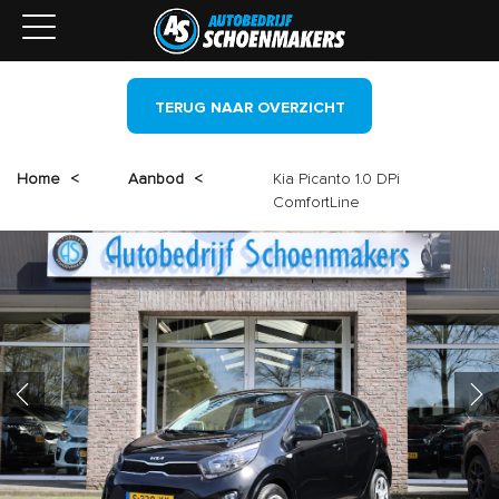
TERUG NAAR OVERZICHT
Home
<
Aanbod
<
Kia Picanto 1.0 DPi
ComfortLine