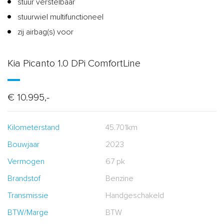
stuur verstelbaar
stuurwiel multifunctioneel
zij airbag(s) voor
Kia Picanto 1.0 DPi ComfortLine
€ 10.995,-
Kilometerstand
45.701km
Bouwjaar
2023
Vermogen
67 pk
Brandstof
Benzine
Transmissie
Handgeschakeld
BTW/Marge
BTW