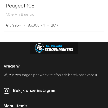
Peugeot 108
1.0 e-VTi Blue Lion
€ 5.995,-
-
85.006 km
-
2017
Vragen?
Wij zijn zes dagen per week telefonisch bereikbaar voor u.
Bekijk onze instagram
Menu item’s