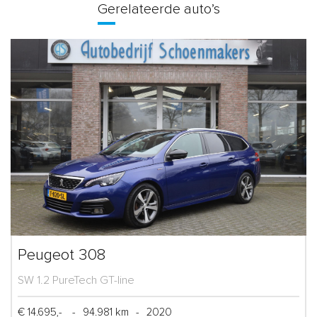
Gerelateerde auto’s
Peugeot 308
SW 1.2 PureTech GT-line
€ 14.695,-
-
94.981 km
-
2020