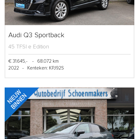
Audi Q3 Sportback
45 TFSI e Edition
€ 31.645,-
-
68.072 km
2022
-
Kenteken: KPJ92S