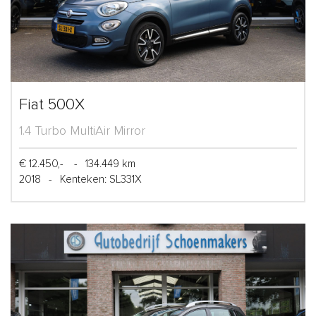
Fiat 500X
1.4 Turbo MultiAir Mirror
€ 12.450,-
-
134.449 km
2018
-
Kenteken: SL331X