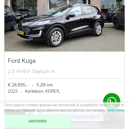
Ford Kuga
2.5 PHEV Titanium X
€ 28.895,-
-
5.216 km
2023
-
Kenteken: KDP67L
Onze pagina’s maken gebruik van functionele & analytische cookies. Door te
klikken op "Akkoord" ga je akkoord met ons gebruik van cookies.
Lees meer
AKKOORD