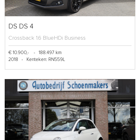
DS DS 4
Crossback 1.6 BlueHDi Business
€ 10.900,-
-
188.497 km
2018
-
Kenteken: RN559L