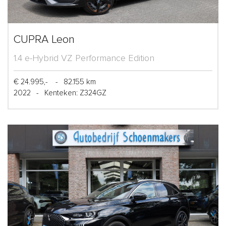
CUPRA Leon
1.4 e-Hybrid VZ Performance Edition
€ 24.995,-
-
82.155 km
2022
-
Kenteken: Z324GZ