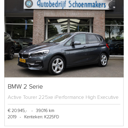
BMW 2 Serie
Active Tourer 225xe iPerformance High Executive
€ 20.945,-
-
39.016 km
2019
-
Kenteken: K225FD