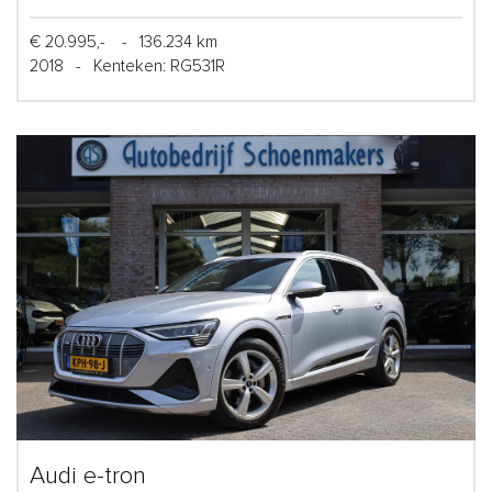
€ 20.995,-
-
136.234 km
2018
-
Kenteken: RG531R
Audi e-tron