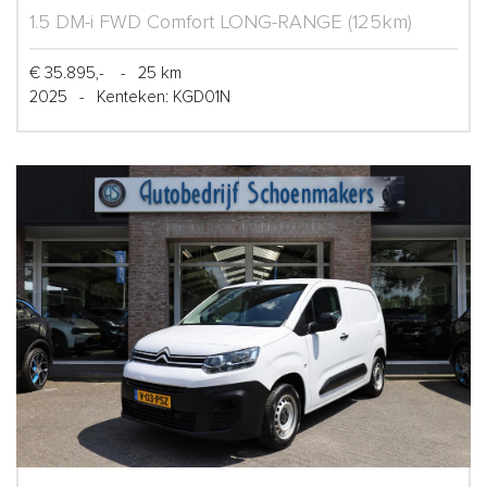
1.5 DM-i FWD Comfort LONG-RANGE (125km)
€ 35.895,-
-
25 km
2025
-
Kenteken: KGD01N