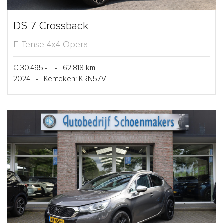
DS 7 Crossback
E-Tense 4x4 Opera
€ 30.495,-
-
62.818 km
2024
-
Kenteken: KRN57V