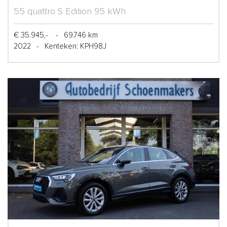
55 quattro S Edition 95 kWh
€ 35.945,-
-
69.746 km
2022
-
Kenteken: KPH98J