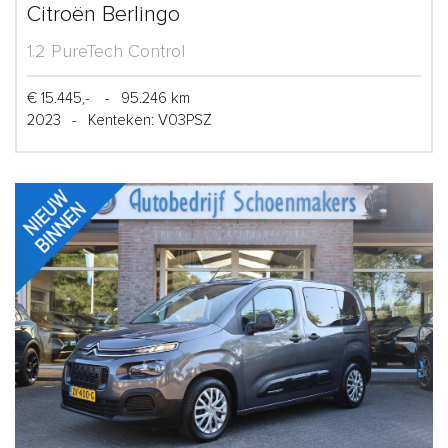
Citroën Berlingo
1.2 PureTech Control
€ 15.445,-
-
95.246 km
2023
-
Kenteken: V03PSZ