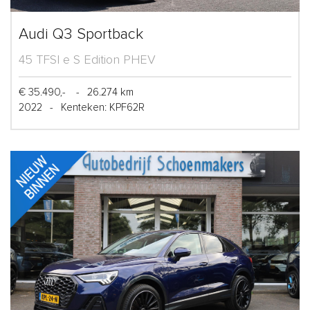
Audi Q3 Sportback
45 TFSI e S Edition PHEV
€ 35.490,-
-
26.274 km
2022
-
Kenteken: KPF62R