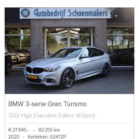
BMW 3-serie Gran Turismo
320i High Executive Edition M-Sport
€ 27.945,-
-
82.255 km
2020
-
Kenteken: G247ZP