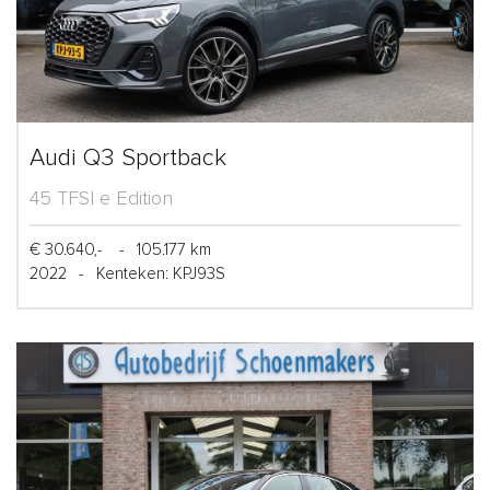
Audi Q3 Sportback
45 TFSI e Edition
€ 30.640,-
-
105.177 km
2022
-
Kenteken: KPJ93S