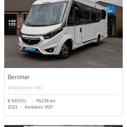
Benimar
Amphitryon 967
€ 69.500,-
-
119.238 km
2023
-
Kenteken: 9137