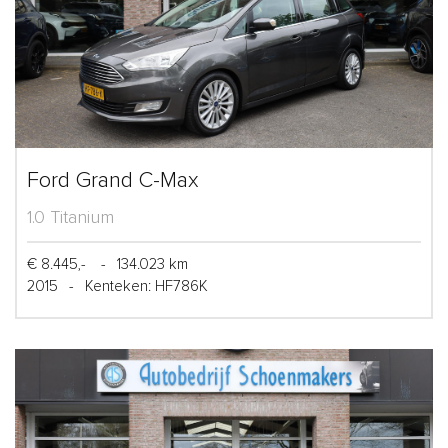
Ford Grand C-Max
1.0 Titanium
€ 8.445,-
-
134.023 km
2015
-
Kenteken: HF786K