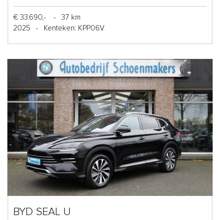
€ 33.690,-
-
37 km
2025
-
Kenteken: KPP06V
BYD SEAL U