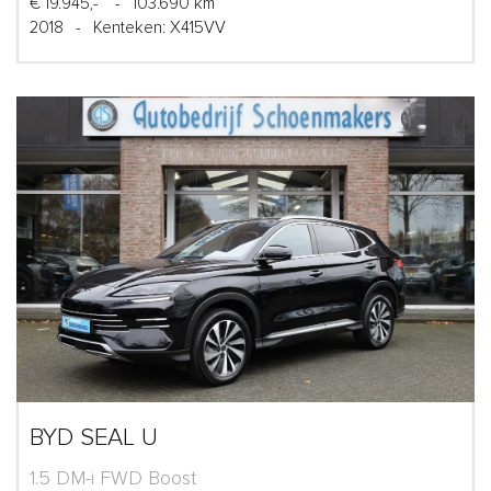
€ 19.945,-
-
103.690 km
2018
-
Kenteken: X415VV
BYD SEAL U
1.5 DM-i FWD Boost