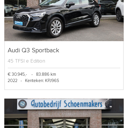
Audi Q3 Sportback
45 TFSI e Edition
€ 30.945,-
-
83.886 km
2022
-
Kenteken: KPJ96S