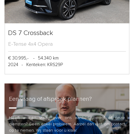
DS 7 Crossback
E-Tense 4x4 Opera
€ 30.995,-
-
54.340 km
2024
-
Kenteken: KRS29P
Een vraag of afspraak plannen?
Heeft u een vraag over ons aanbod, bedrijf of onze
diensten? Geen enkel probleem. Aarzel dan niet om contact
op te nemen. Wij staan voor u klaar.