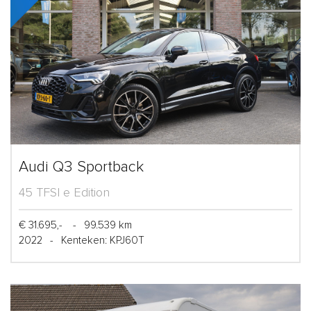
Audi Q3 Sportback
45 TFSI e Edition
€ 31.695,-
-
99.539 km
2022
-
Kenteken: KPJ60T