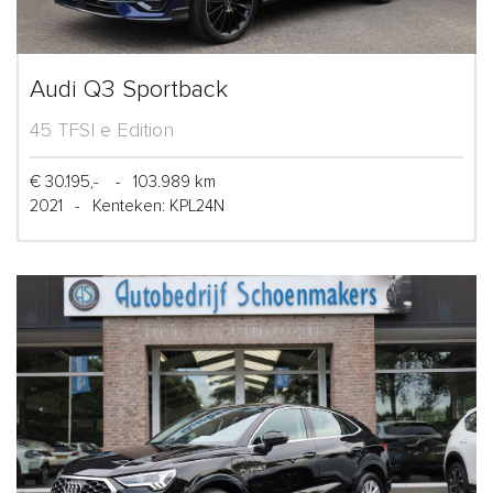
Audi Q3 Sportback
45 TFSI e Edition
€ 30.195,-
-
103.989 km
2021
-
Kenteken: KPL24N