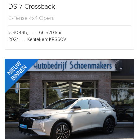
DS 7 Crossback
E-Tense 4x4 Opera
€ 30.495,-
-
66.520 km
2024
-
Kenteken: KRS60V