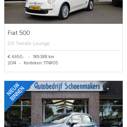
Fiat 500
0.9 TwinAir Lounge
€ 4.650,-
-
189.388 km
2014
-
Kenteken: 1TNR05