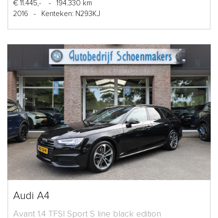
€ 11.445,-
-
194.330 km
2016
-
Kenteken: N293KJ
Audi A4
Avant 1.4 TFSI Sport S line black edition