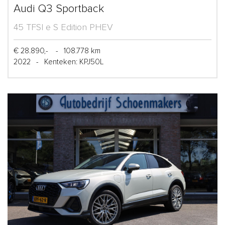
Audi Q3 Sportback
45 TFSI e S Edition PHEV
€ 28.890,-
-
108.778 km
2022
-
Kenteken: KPJ50L