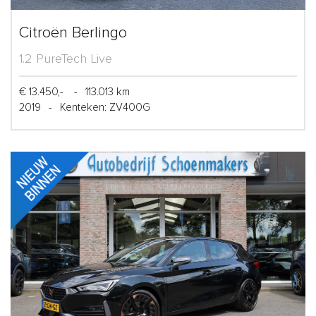
Citroën Berlingo
1.2 PureTech Live
€ 13.450,-
-
113.013 km
2019
-
Kenteken: ZV400G