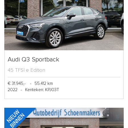
Audi Q3 Sportback
45 TFSI e Edition
€ 31.945,-
-
55.412 km
2022
-
Kenteken: KPJ03T