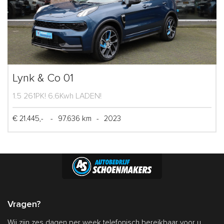
Lynk & Co 01
1.5 261PK! 6.6Kwh LADEN!
€ 21.445,-
-
97.636 km
-
2023
Vragen?
Wij zijn zes dagen per week telefonisch bereikbaar voor u.