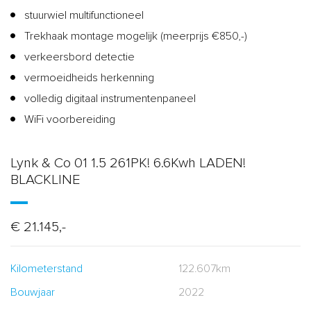
stuurwiel multifunctioneel
Trekhaak montage mogelijk (meerprijs €850,-)
verkeersbord detectie
vermoeidheids herkenning
volledig digitaal instrumentenpaneel
WiFi voorbereiding
Lynk & Co 01 1.5 261PK! 6.6Kwh LADEN!
BLACKLINE
€ 21.145,-
Kilometerstand
122.607km
Bouwjaar
2022