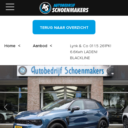
TERUG NAAR OVERZICHT
Home
<
Aanbod
<
Lynk & Co 01 1.5 261PK!
6.6Kwh LADEN!
BLACKLINE