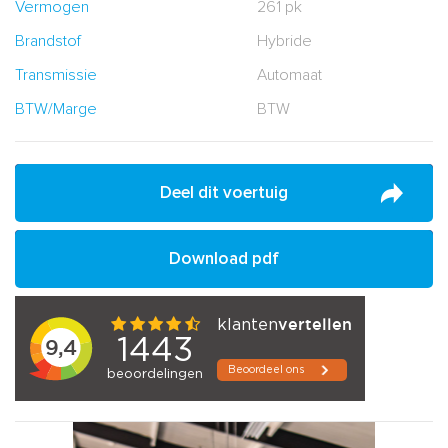
Vermogen
261 pk
Brandstof
Hybride
Transmissie
Automaat
BTW/Marge
BTW
Deel dit voertuig
Download pdf