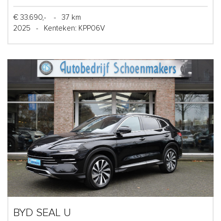
€ 33.690,-
-
37 km
2025
-
Kenteken: KPP06V
BYD SEAL U