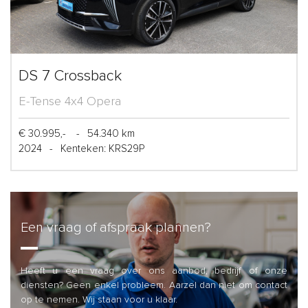
DS 7 Crossback
E-Tense 4x4 Opera
€ 30.995,-
-
54.340 km
2024
-
Kenteken: KRS29P
Een vraag of afspraak plannen?
Heeft u een vraag over ons aanbod, bedrijf of onze
diensten? Geen enkel probleem. Aarzel dan niet om contact
op te nemen. Wij staan voor u klaar.