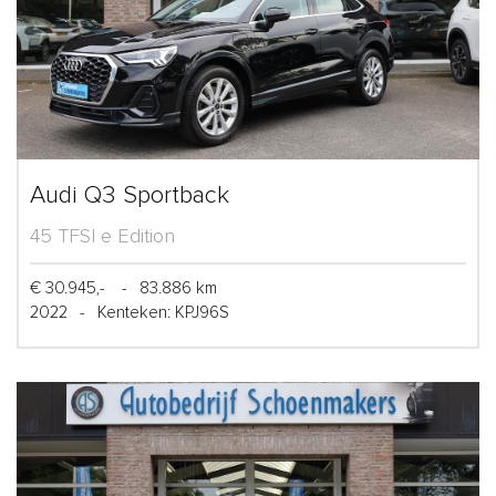
Audi Q3 Sportback
45 TFSI e Edition
€ 30.945,-
-
83.886 km
2022
-
Kenteken: KPJ96S