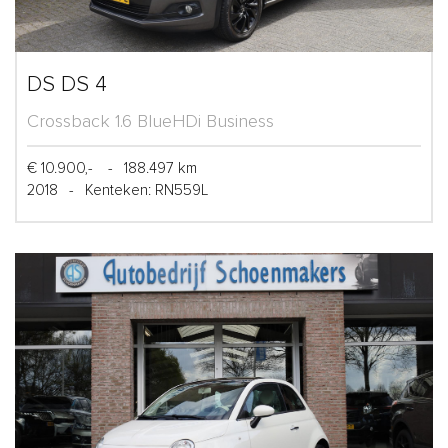
DS DS 4
Crossback 1.6 BlueHDi Business
€ 10.900,-
-
188.497 km
2018
-
Kenteken: RN559L