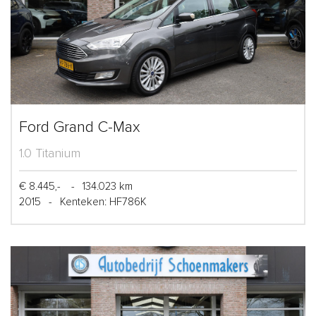
Ford Grand C-Max
1.0 Titanium
€ 8.445,-
-
134.023 km
2015
-
Kenteken: HF786K