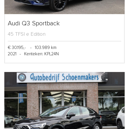
Audi Q3 Sportback
45 TFSI e Edition
€ 30.195,-
-
103.989 km
2021
-
Kenteken: KPL24N