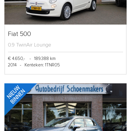
Fiat 500
0.9 TwinAir Lounge
€ 4.650,-
-
189.388 km
2014
-
Kenteken: 1TNR05