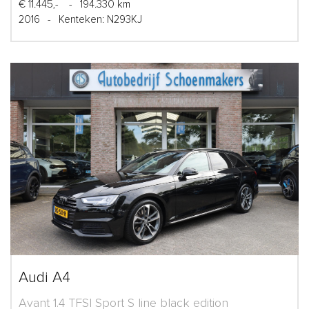
€ 11.445,-
-
194.330 km
2016
-
Kenteken: N293KJ
Audi A4
Avant 1.4 TFSI Sport S line black edition