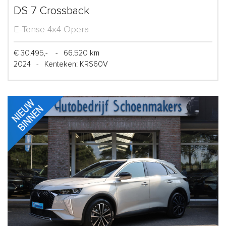
DS 7 Crossback
E-Tense 4x4 Opera
€ 30.495,-
-
66.520 km
2024
-
Kenteken: KRS60V