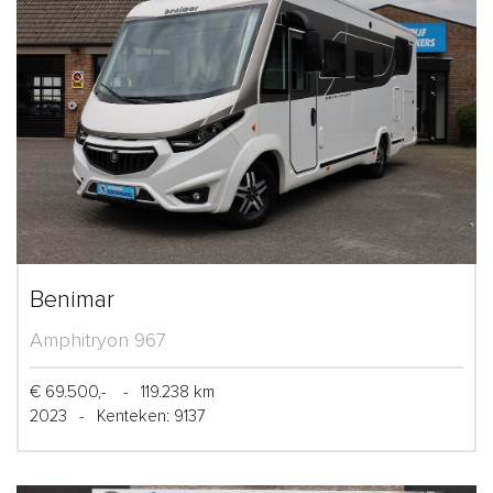
Benimar
Amphitryon 967
€ 69.500,-
-
119.238 km
2023
-
Kenteken: 9137