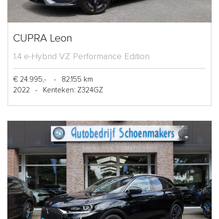
CUPRA Leon
1.4 e-Hybrid VZ Performance Edition
€ 24.995,-
-
82.155 km
2022
-
Kenteken: Z324GZ