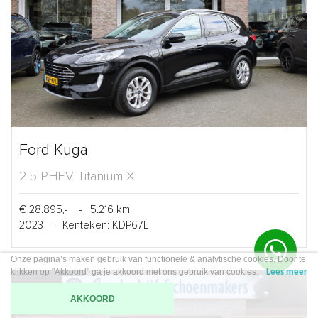
Ford Kuga
2.5 PHEV Titanium X
€ 28.895,-
-
5.216 km
2023
-
Kenteken: KDP67L
Onze pagina’s maken gebruik van functionele & analytische cookies. Door te
klikken op "Akkoord" ga je akkoord met ons gebruik van cookies.
Lees meer
AKKOORD