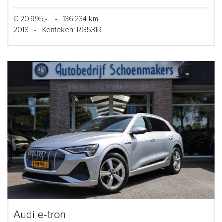
€ 20.995,-
-
136.234 km
2018
-
Kenteken: RG531R
Audi e-tron