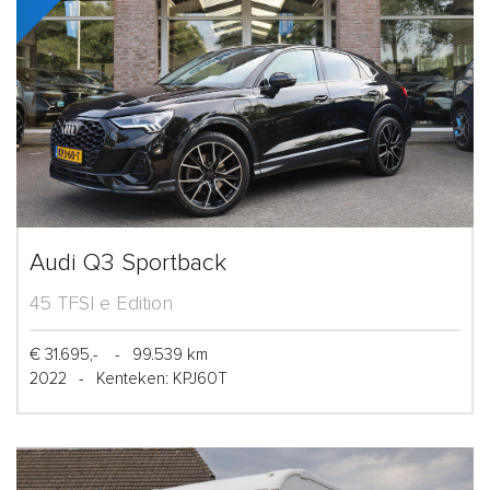
Audi Q3 Sportback
45 TFSI e Edition
€ 31.695,-
-
99.539 km
2022
-
Kenteken: KPJ60T