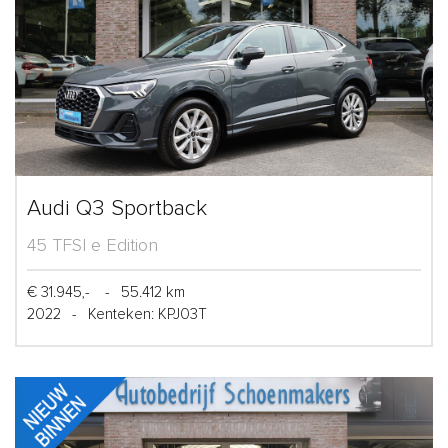
Audi Q3 Sportback
45 TFSI e Edition
€ 31.945,-
-
55.412 km
2022
-
Kenteken: KPJ03T