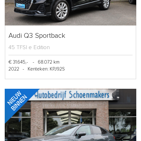
Audi Q3 Sportback
45 TFSI e Edition
€ 31.645,-
-
68.072 km
2022
-
Kenteken: KPJ92S