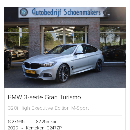
BMW 3-serie Gran Turismo
320i High Executive Edition M-Sport
€ 27.945,-
-
82.255 km
2020
-
Kenteken: G247ZP