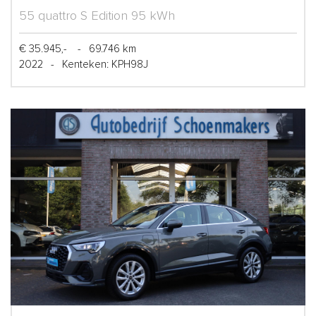
55 quattro S Edition 95 kWh
€ 35.945,-
-
69.746 km
2022
-
Kenteken: KPH98J