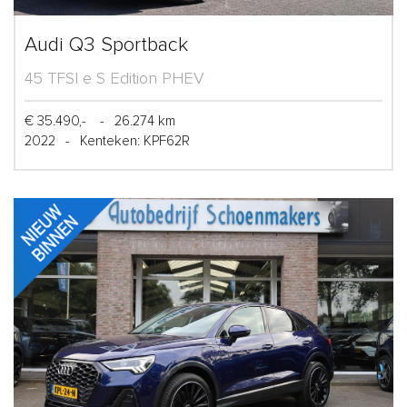
Audi Q3 Sportback
45 TFSI e S Edition PHEV
€ 35.490,-
-
26.274 km
2022
-
Kenteken: KPF62R