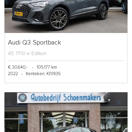
Audi Q3 Sportback
45 TFSI e Edition
€ 30.640,-
-
105.177 km
2022
-
Kenteken: KPJ93S