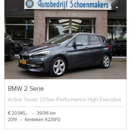
BMW 2 Serie
Active Tourer 225xe iPerformance High Executive
€ 20.945,-
-
39.016 km
2019
-
Kenteken: K225FD