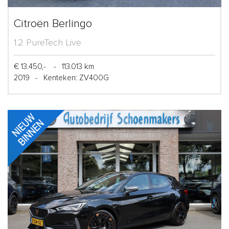
Citroën Berlingo
1.2 PureTech Live
€ 13.450,-
-
113.013 km
2019
-
Kenteken: ZV400G