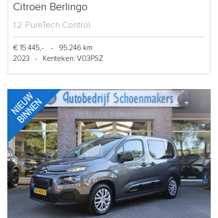
Citroën Berlingo
1.2 PureTech Control
€ 15.445,-
-
95.246 km
2023
-
Kenteken: V03PSZ