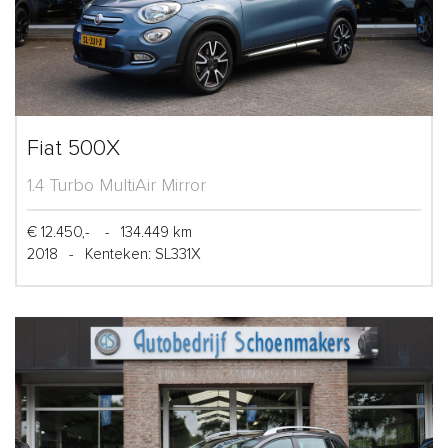
Fiat 500X
1.4 Turbo MultiAir Mirror
€ 12.450,-
-
134.449 km
2018
-
Kenteken: SL331X