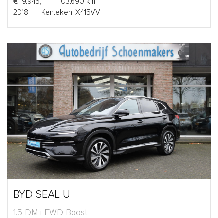
€ 19.945,-
-
103.690 km
2018
-
Kenteken: X415VV
BYD SEAL U
1.5 DM-i FWD Boost