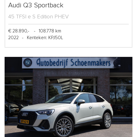
Audi Q3 Sportback
45 TFSI e S Edition PHEV
€ 28.890,-
-
108.778 km
2022
-
Kenteken: KPJ50L