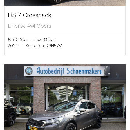
DS 7 Crossback
E-Tense 4x4 Opera
€ 30.495,-
-
62.818 km
2024
-
Kenteken: KRN57V