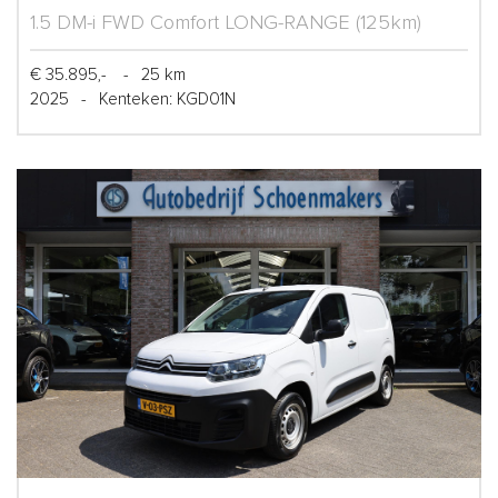
1.5 DM-i FWD Comfort LONG-RANGE (125km)
€ 35.895,-
-
25 km
2025
-
Kenteken: KGD01N