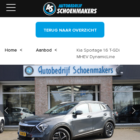
TERUG NAAR OVERZICHT
Home
<
Aanbod
<
Kia Sportage 1.6 T-GDi
MHEV DynamicLine