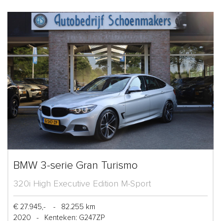
BMW 3-serie Gran Turismo
320i High Executive Edition M-Sport
€ 27.945,-
-
82.255 km
2020
-
Kenteken: G247ZP