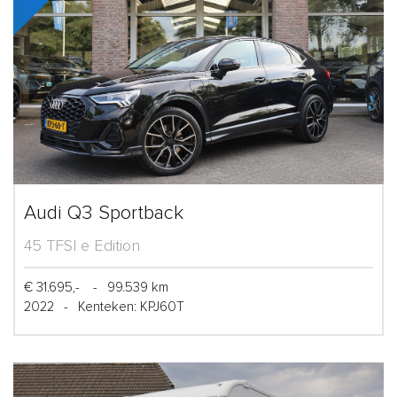
Audi Q3 Sportback
45 TFSI e Edition
€ 31.695,-
-
99.539 km
2022
-
Kenteken: KPJ60T