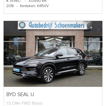
€ 19.945,-
-
103.690 km
2018
-
Kenteken: X415VV
BYD SEAL U
1.5 DM-i FWD Boost