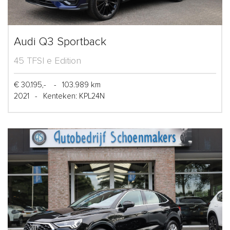
Audi Q3 Sportback
45 TFSI e Edition
€ 30.195,-
-
103.989 km
2021
-
Kenteken: KPL24N