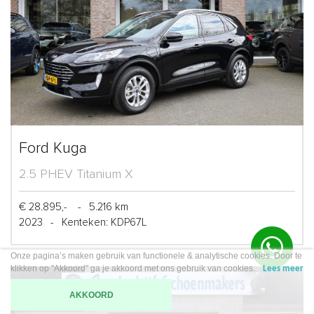
Ford Kuga
2.5 PHEV Titanium X
€ 28.895,-
-
5.216 km
2023
-
Kenteken: KDP67L
Onze pagina’s maken gebruik van functionele & analytische cookies. Door te
klikken op "Akkoord" ga je akkoord met ons gebruik van cookies.
Lees meer
AKKOORD