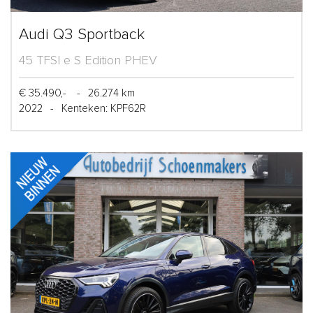
Audi Q3 Sportback
45 TFSI e S Edition PHEV
€ 35.490,-
-
26.274 km
2022
-
Kenteken: KPF62R