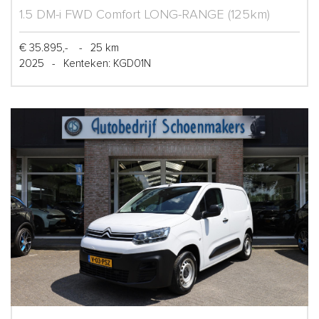
1.5 DM-i FWD Comfort LONG-RANGE (125km)
€ 35.895,-
-
25 km
2025
-
Kenteken: KGD01N