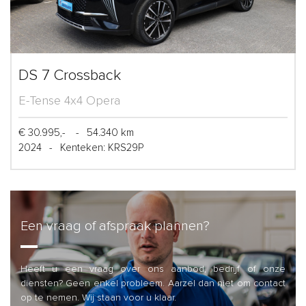
DS 7 Crossback
E-Tense 4x4 Opera
€ 30.995,-
-
54.340 km
2024
-
Kenteken: KRS29P
Een vraag of afspraak plannen?
Heeft u een vraag over ons aanbod, bedrijf of onze
diensten? Geen enkel probleem. Aarzel dan niet om contact
op te nemen. Wij staan voor u klaar.