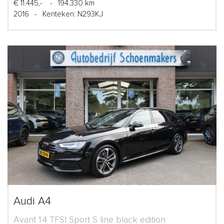
€ 11.445,-
-
194.330 km
2016
-
Kenteken: N293KJ
Audi A4
Avant 1.4 TFSI Sport S line black edition