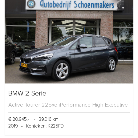
BMW 2 Serie
Active Tourer 225xe iPerformance High Executive
€ 20.945,-
-
39.016 km
2019
-
Kenteken: K225FD