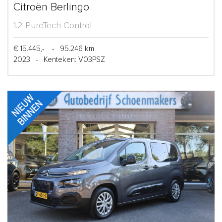
Citroën Berlingo
1.2 PureTech Control
€ 15.445,-
-
95.246 km
2023
-
Kenteken: V03PSZ