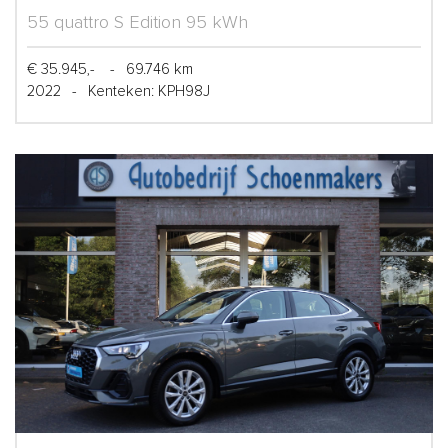
55 quattro S Edition 95 kWh
€ 35.945,-
-
69.746 km
2022
-
Kenteken: KPH98J