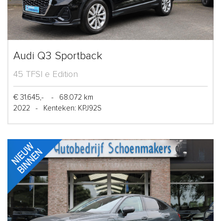
Audi Q3 Sportback
45 TFSI e Edition
€ 31.645,-
-
68.072 km
2022
-
Kenteken: KPJ92S