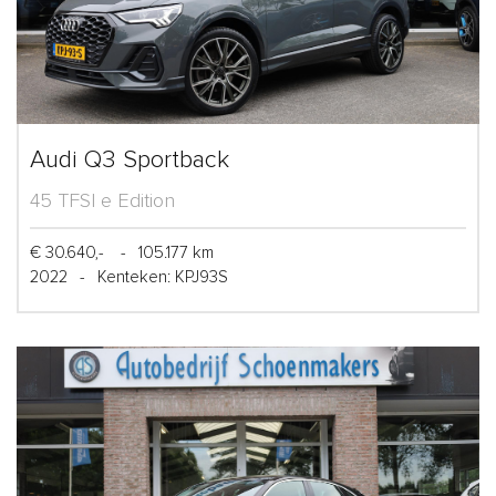
Audi Q3 Sportback
45 TFSI e Edition
€ 30.640,-
-
105.177 km
2022
-
Kenteken: KPJ93S