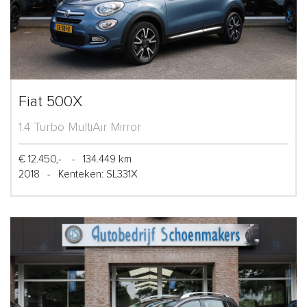
Fiat 500X
1.4 Turbo MultiAir Mirror
€ 12.450,-
-
134.449 km
2018
-
Kenteken: SL331X