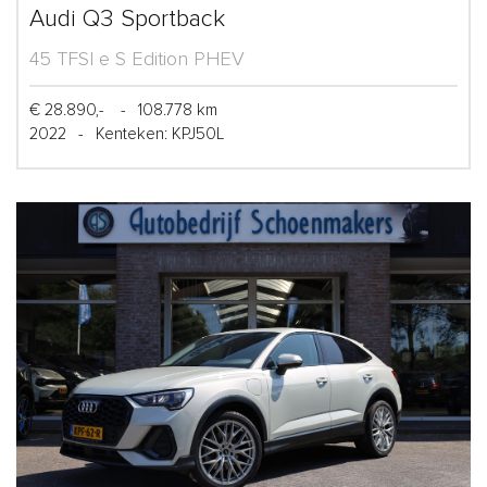
Audi Q3 Sportback
45 TFSI e S Edition PHEV
€ 28.890,-
-
108.778 km
2022
-
Kenteken: KPJ50L