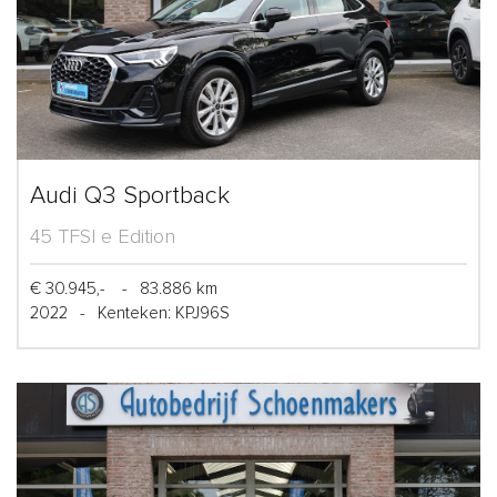
Audi Q3 Sportback
45 TFSI e Edition
€ 30.945,-
-
83.886 km
2022
-
Kenteken: KPJ96S