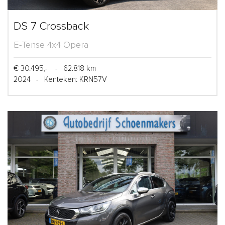
DS 7 Crossback
E-Tense 4x4 Opera
€ 30.495,-
-
62.818 km
2024
-
Kenteken: KRN57V