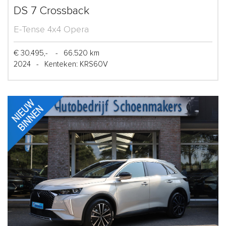
DS 7 Crossback
E-Tense 4x4 Opera
€ 30.495,-
-
66.520 km
2024
-
Kenteken: KRS60V