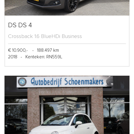
DS DS 4
Crossback 1.6 BlueHDi Business
€ 10.900,-
-
188.497 km
2018
-
Kenteken: RN559L