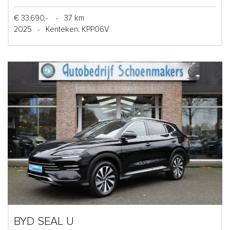
€ 33.690,-
-
37 km
2025
-
Kenteken: KPP06V
BYD SEAL U