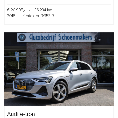
€ 20.995,-
-
136.234 km
2018
-
Kenteken: RG531R
Audi e-tron