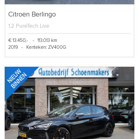
Citroën Berlingo
1.2 PureTech Live
€ 13.450,-
-
113.013 km
2019
-
Kenteken: ZV400G