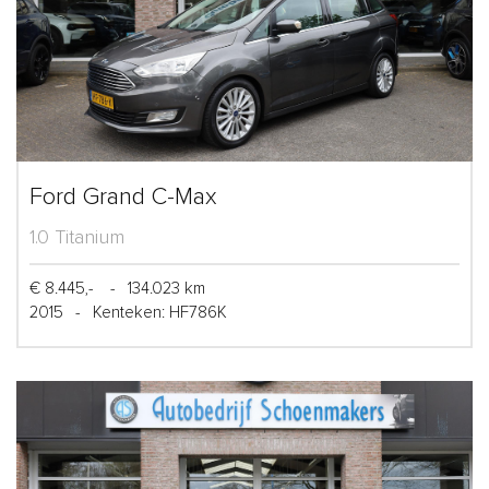
Ford Grand C-Max
1.0 Titanium
€ 8.445,-
-
134.023 km
2015
-
Kenteken: HF786K