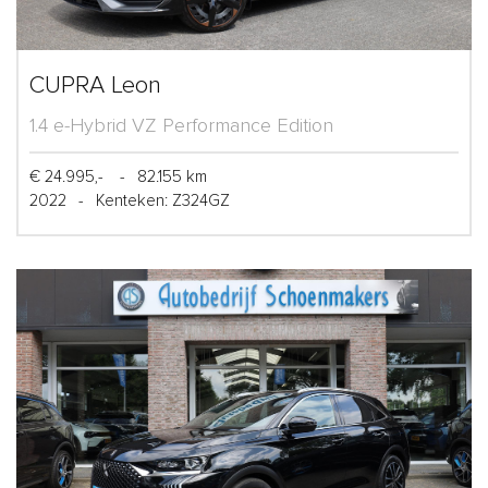
CUPRA Leon
1.4 e-Hybrid VZ Performance Edition
€ 24.995,-
-
82.155 km
2022
-
Kenteken: Z324GZ