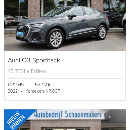
Audi Q3 Sportback
45 TFSI e Edition
€ 31.945,-
-
55.412 km
2022
-
Kenteken: KPJ03T