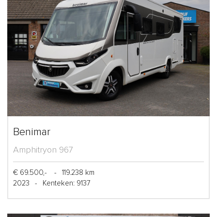
Benimar
Amphitryon 967
€ 69.500,-
-
119.238 km
2023
-
Kenteken: 9137