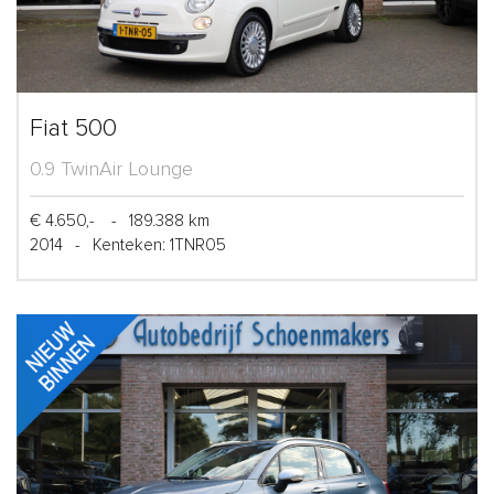
Fiat 500
0.9 TwinAir Lounge
€ 4.650,-
-
189.388 km
2014
-
Kenteken: 1TNR05