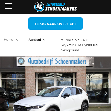
TERUG NAAR OVERZICHT
Home
<
Aanbod
<
Mazda CX-5 2.0 e-
SkyActiv-G M Hybrid 165
Newground