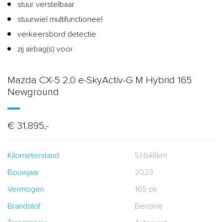
stuur verstelbaar
stuurwiel multifunctioneel
verkeersbord detectie
zij airbag(s) voor
Mazda CX-5 2.0 e-SkyActiv-G M Hybrid 165
Newground
€ 31.895,-
Kilometerstand
51.648km
Bouwjaar
2023
Vermogen
165 pk
Brandstof
Benzine