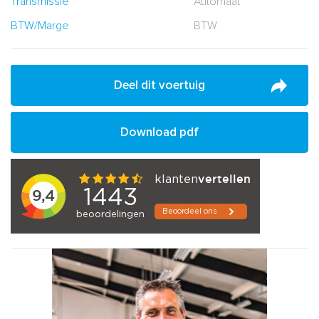
Transmissie
Automaat
BTW/Marge
BTW
Deel dit voertuig
Download pdf