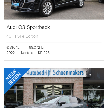
Audi Q3 Sportback
45 TFSI e Edition
€ 31.645,-
-
68.072 km
2022
-
Kenteken: KPJ92S