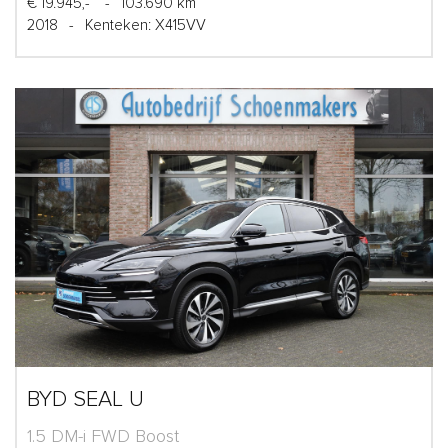
€ 19.945,-
-
103.690 km
2018
-
Kenteken: X415VV
BYD SEAL U
1.5 DM-i FWD Boost