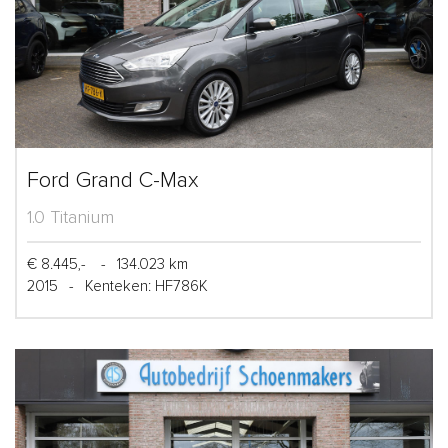
Ford Grand C-Max
1.0 Titanium
€ 8.445,-
-
134.023 km
2015
-
Kenteken: HF786K