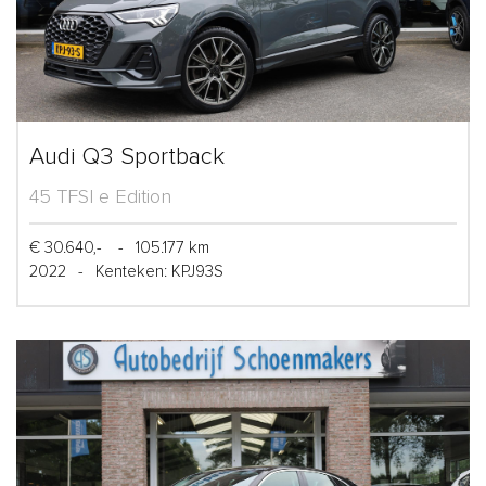
Audi Q3 Sportback
45 TFSI e Edition
€ 30.640,-
-
105.177 km
2022
-
Kenteken: KPJ93S