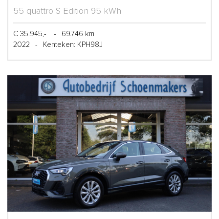
55 quattro S Edition 95 kWh
€ 35.945,-
-
69.746 km
2022
-
Kenteken: KPH98J