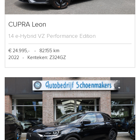
CUPRA Leon
1.4 e-Hybrid VZ Performance Edition
€ 24.995,-
-
82.155 km
2022
-
Kenteken: Z324GZ