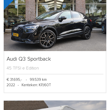
Audi Q3 Sportback
45 TFSI e Edition
€ 31.695,-
-
99.539 km
2022
-
Kenteken: KPJ60T