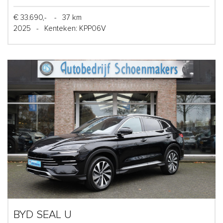
€ 33.690,-
-
37 km
2025
-
Kenteken: KPP06V
BYD SEAL U