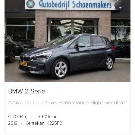
BMW 2 Serie
Active Tourer 225xe iPerformance High Executive
€ 20.945,-
-
39.016 km
2019
-
Kenteken: K225FD