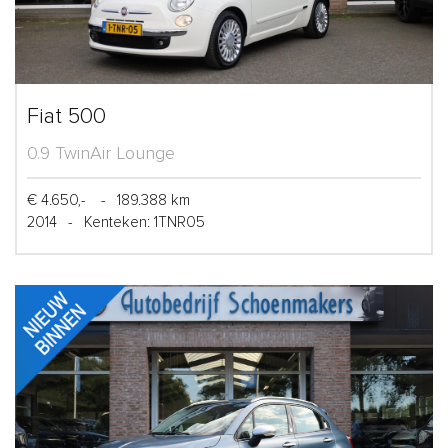
Fiat 500
0.9 TwinAir Lounge
€ 4.650,-
-
189.388 km
2014
-
Kenteken: 1TNR05