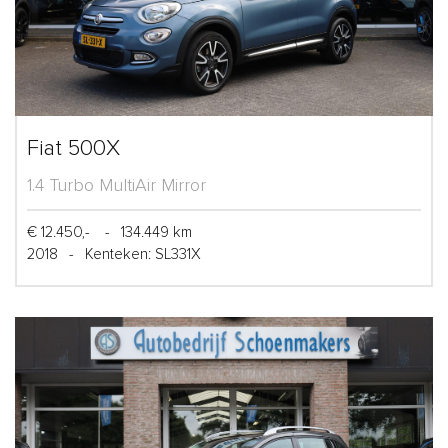
Fiat 500X
1.4 Turbo MultiAir Mirror
€ 12.450,-
-
134.449 km
2018
-
Kenteken: SL331X