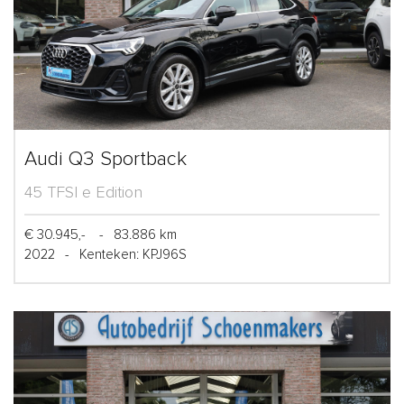
Audi Q3 Sportback
45 TFSI e Edition
€ 30.945,-
-
83.886 km
2022
-
Kenteken: KPJ96S