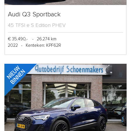
Audi Q3 Sportback
45 TFSI e S Edition PHEV
€ 35.490,-
-
26.274 km
2022
-
Kenteken: KPF62R