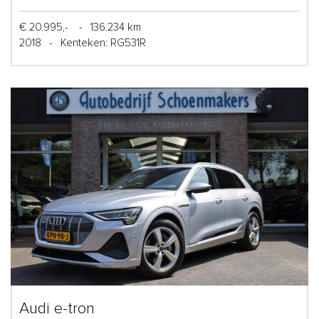
€ 20.995,-
-
136.234 km
2018
-
Kenteken: RG531R
Audi e-tron