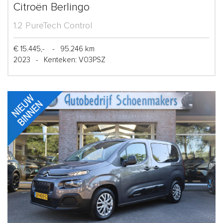
Citroën Berlingo
1.2 PureTech Control
€ 15.445,-
-
95.246 km
2023
-
Kenteken: V03PSZ