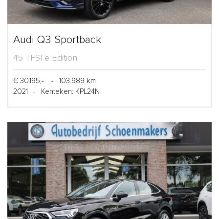
Audi Q3 Sportback
45 TFSI e Edition
€ 30.195,-
-
103.989 km
2021
-
Kenteken: KPL24N