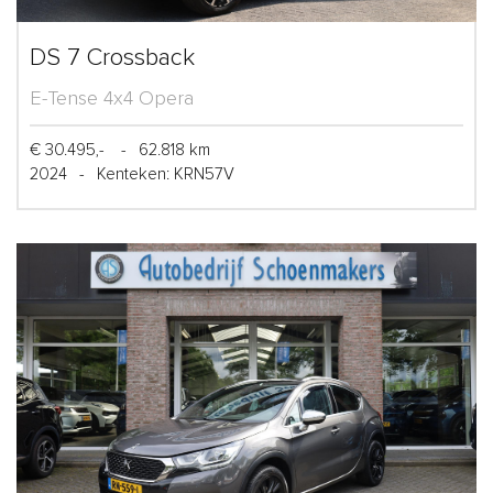
DS 7 Crossback
E-Tense 4x4 Opera
€ 30.495,-
-
62.818 km
2024
-
Kenteken: KRN57V