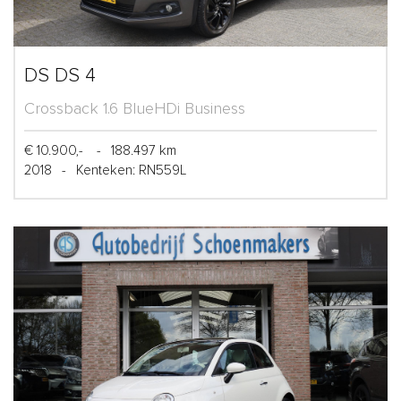
DS DS 4
Crossback 1.6 BlueHDi Business
€ 10.900,-
-
188.497 km
2018
-
Kenteken: RN559L