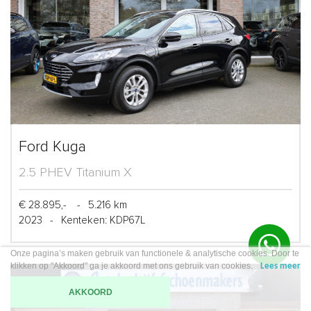
Ford Kuga
2.5 PHEV Titanium X
€ 28.895,-
-
5.216 km
2023
-
Kenteken: KDP67L
Onze pagina’s maken gebruik van functionele & analytische cookies. Door te
klikken op "Akkoord" ga je akkoord met ons gebruik van cookies.
Lees meer
AKKOORD