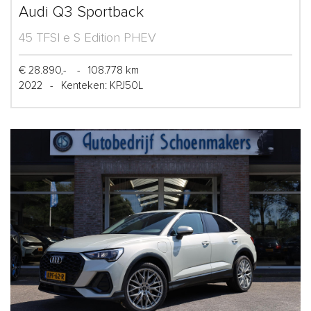
Audi Q3 Sportback
45 TFSI e S Edition PHEV
€ 28.890,-
-
108.778 km
2022
-
Kenteken: KPJ50L