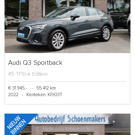
Audi Q3 Sportback
45 TFSI e Edition
€ 31.945,-
-
55.412 km
2022
-
Kenteken: KPJ03T