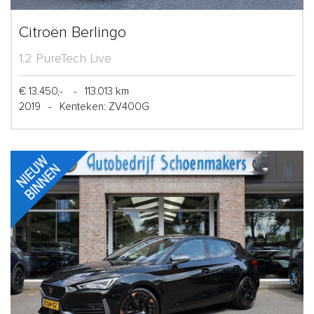
Citroën Berlingo
1.2 PureTech Live
€ 13.450,-
-
113.013 km
2019
-
Kenteken: ZV400G