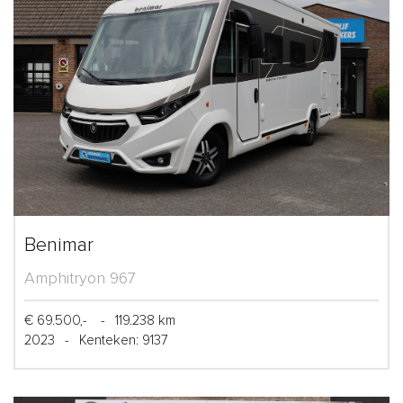
Benimar
Amphitryon 967
€ 69.500,-
-
119.238 km
2023
-
Kenteken: 9137