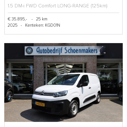
1.5 DM-i FWD Comfort LONG-RANGE (125km)
€ 35.895,-
-
25 km
2025
-
Kenteken: KGD01N