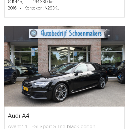
€ 11.445,-
-
194.330 km
2016
-
Kenteken: N293KJ
Audi A4
Avant 1.4 TFSI Sport S line black edition