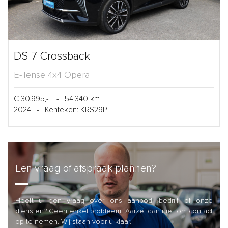
DS 7 Crossback
E-Tense 4x4 Opera
€ 30.995,-
-
54.340 km
2024
-
Kenteken: KRS29P
Een vraag of afspraak plannen?
Heeft u een vraag over ons aanbod, bedrijf of onze
diensten? Geen enkel probleem. Aarzel dan niet om contact
op te nemen. Wij staan voor u klaar.