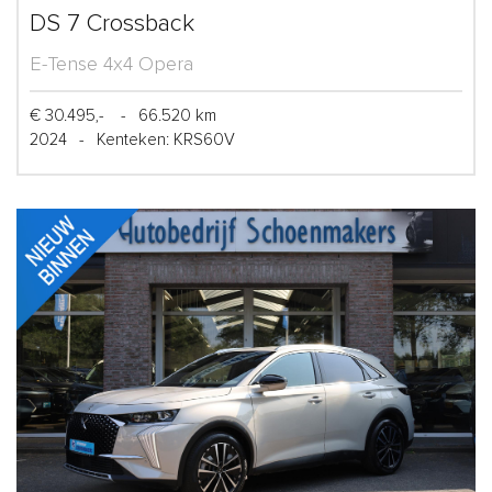
DS 7 Crossback
E-Tense 4x4 Opera
€ 30.495,-
-
66.520 km
2024
-
Kenteken: KRS60V