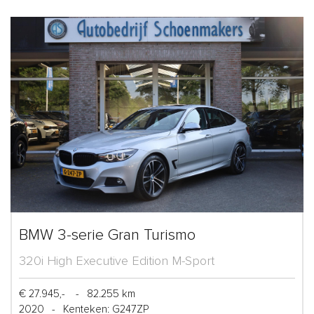
BMW 3-serie Gran Turismo
320i High Executive Edition M-Sport
€ 27.945,-
-
82.255 km
2020
-
Kenteken: G247ZP