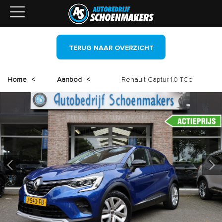
TERUG NAAR OVERZICHT
Home
<
Aanbod
<
Renault Captur 1.0 TCe