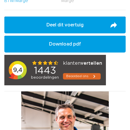
BTW/Marge
Marge
Deel dit voertuig
Download pdf