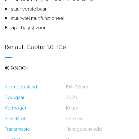
stuur verstelbaar
stuurwiel multifunctioneel
zij airbag(s) voor
Renault Captur 1.0 TCe
€ 9.900,-
Kilometerstand
194.735km
Bouwjaar
2020
Vermogen
101 pk
Brandstof
Benzine
Transmissie
Handgeschakeld