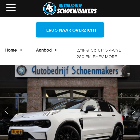
TERUG NAAR OVERZICHT
Home
<
Aanbod
<
Lynk & Co 01 1.5 4-CYL
280 PK! PHEV MORE