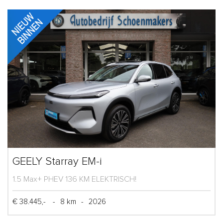
GEELY Starray EM-i
1.5 Max+ PHEV 136 KM ELEKTRISCH!
€ 38.445,-
-
8 km
-
2026