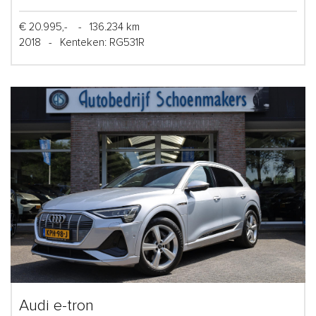
€ 20.995,-
-
136.234 km
2018
-
Kenteken: RG531R
Audi e-tron