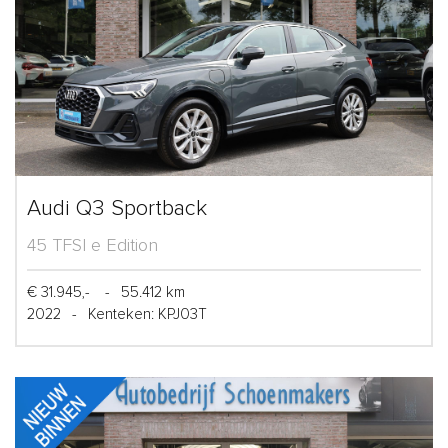
Audi Q3 Sportback
45 TFSI e Edition
€ 31.945,-
-
55.412 km
2022
-
Kenteken: KPJ03T