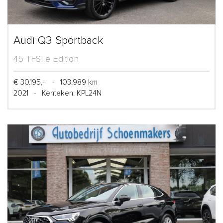
Audi Q3 Sportback
45 TFSI e Edition
€ 30.195,-
-
103.989 km
2021
-
Kenteken: KPL24N