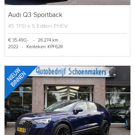
Audi Q3 Sportback
45 TFSI e S Edition PHEV
€ 35.490,-
-
26.274 km
2022
-
Kenteken: KPF62R