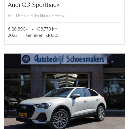
Audi Q3 Sportback
45 TFSI e S Edition PHEV
€ 28.890,-
-
108.778 km
2022
-
Kenteken: KPJ50L