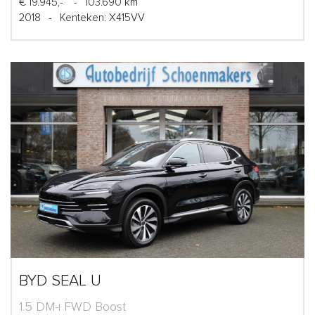
€ 19.945,-
-
103.690 km
2018
-
Kenteken: X415VV
BYD SEAL U
1.5 DM-i FWD Boost