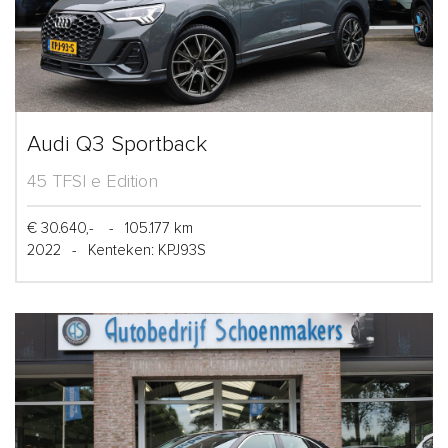
Audi Q3 Sportback
45 TFSI e Edition
€ 30.640,-
-
105.177 km
2022
-
Kenteken: KPJ93S