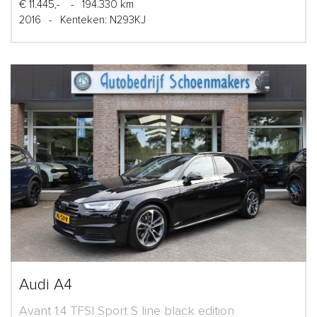
€ 11.445,-
-
194.330 km
2016
-
Kenteken: N293KJ
Audi A4
Avant 1.4 TFSI Sport S line black edition