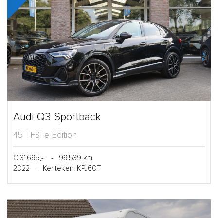
Audi Q3 Sportback
45 TFSI e Edition
€ 31.695,-
-
99.539 km
2022
-
Kenteken: KPJ60T