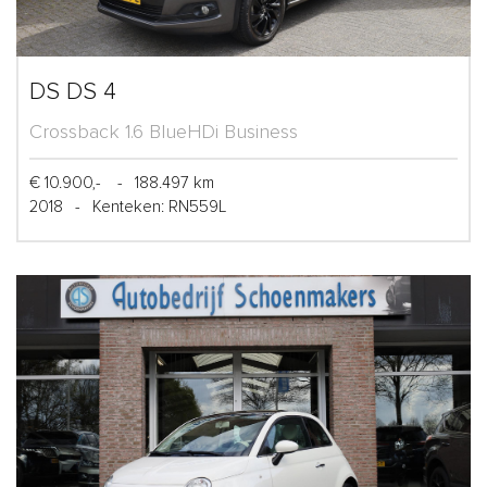
DS DS 4
Crossback 1.6 BlueHDi Business
€ 10.900,-
-
188.497 km
2018
-
Kenteken: RN559L