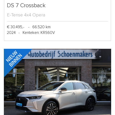
DS 7 Crossback
E-Tense 4x4 Opera
€ 30.495,-
-
66.520 km
2024
-
Kenteken: KRS60V