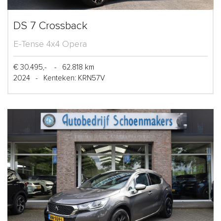
DS 7 Crossback
E-Tense 4x4 Opera
€ 30.495,-
-
62.818 km
2024
-
Kenteken: KRN57V