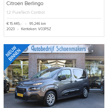
Citroën Berlingo
1.2 PureTech Control
€ 15.445,-
-
95.246 km
2023
-
Kenteken: V03PSZ