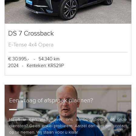
DS 7 Crossback
E-Tense 4x4 Opera
€ 30.995,-
-
54.340 km
2024
-
Kenteken: KRS29P
Een vraag of afspraak plannen?
Heeft u een vraag over ons aanbod, bedrijf of onze
diensten? Geen enkel probleem. Aarzel dan niet om contact
op te nemen. Wij staan voor u klaar.