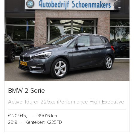
BMW 2 Serie
Active Tourer 225xe iPerformance High Executive
€ 20.945,-
-
39.016 km
2019
-
Kenteken: K225FD