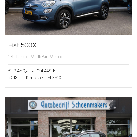
Fiat 500X
1.4 Turbo MultiAir Mirror
€ 12.450,-
-
134.449 km
2018
-
Kenteken: SL331X