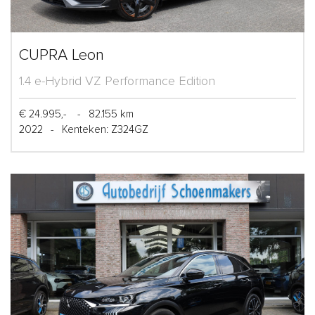
CUPRA Leon
1.4 e-Hybrid VZ Performance Edition
€ 24.995,-
-
82.155 km
2022
-
Kenteken: Z324GZ