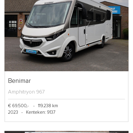
Benimar
Amphitryon 967
€ 69.500,-
-
119.238 km
2023
-
Kenteken: 9137