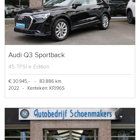
Audi Q3 Sportback
45 TFSI e Edition
€ 30.945,-
-
83.886 km
2022
-
Kenteken: KPJ96S