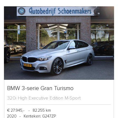
BMW 3-serie Gran Turismo
320i High Executive Edition M-Sport
€ 27.945,-
-
82.255 km
2020
-
Kenteken: G247ZP