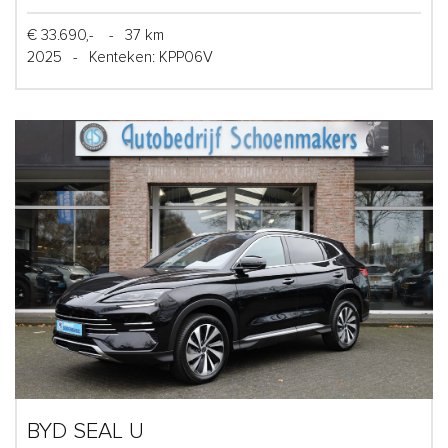
€ 33.690,-
-
37 km
2025
-
Kenteken: KPP06V
BYD SEAL U