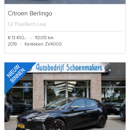
Citroën Berlingo
1.2 PureTech Live
€ 13.450,-
-
113.013 km
2019
-
Kenteken: ZV400G