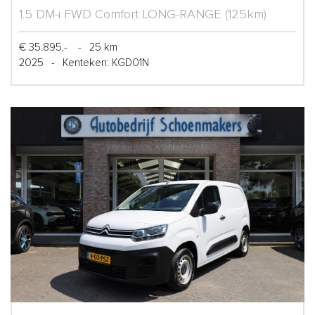
1.5 DM-i FWD Comfort LONG-RANGE (125km)
€ 35.895,-
-
25 km
2025
-
Kenteken: KGD01N