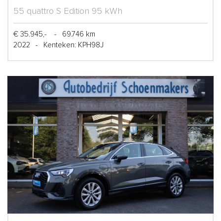
55 quattro S Edition 95 kWh
€ 35.945,-
-
69.746 km
2022
-
Kenteken: KPH98J