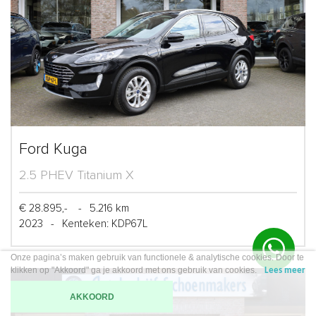
Ford Kuga
2.5 PHEV Titanium X
€ 28.895,-
-
5.216 km
2023
-
Kenteken: KDP67L
Onze pagina’s maken gebruik van functionele & analytische cookies. Door te
klikken op "Akkoord" ga je akkoord met ons gebruik van cookies.
Lees meer
AKKOORD