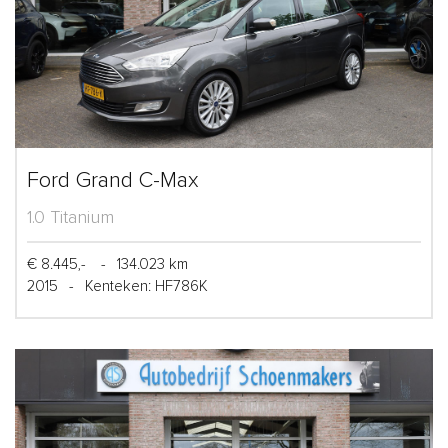
Ford Grand C-Max
1.0 Titanium
€ 8.445,-
-
134.023 km
2015
-
Kenteken: HF786K