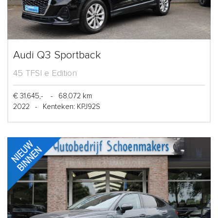
Audi Q3 Sportback
45 TFSI e Edition
€ 31.645,-
-
68.072 km
2022
-
Kenteken: KPJ92S