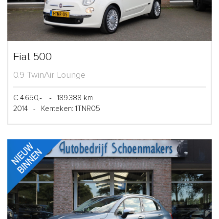
Fiat 500
0.9 TwinAir Lounge
€ 4.650,-
-
189.388 km
2014
-
Kenteken: 1TNR05