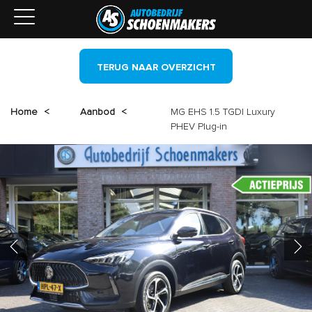
TERUG NAAR OVERZICHT
Home
<
Aanbod
<
MG EHS 1.5 TGDI Luxury
PHEV Plug-in