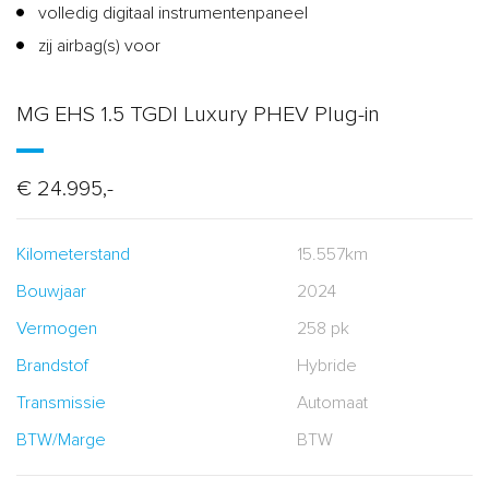
volledig digitaal instrumentenpaneel
zij airbag(s) voor
MG EHS 1.5 TGDI Luxury PHEV Plug-in
€ 24.995,-
Kilometerstand
15.557km
Bouwjaar
2024
Vermogen
258 pk
Brandstof
Hybride
Transmissie
Automaat
BTW/Marge
BTW