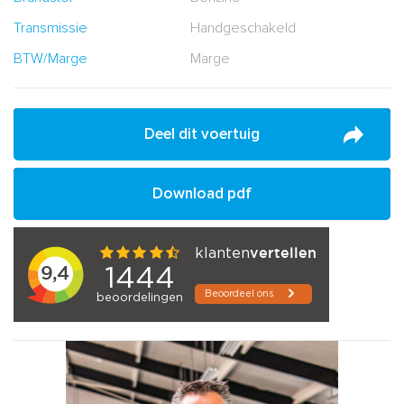
Transmissie
Handgeschakeld
BTW/Marge
Marge
Deel dit voertuig
Download pdf