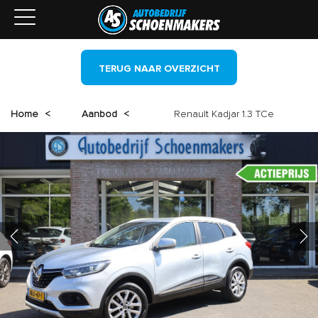
TERUG NAAR OVERZICHT
Home
<
Aanbod
<
Renault Kadjar 1.3 TCe