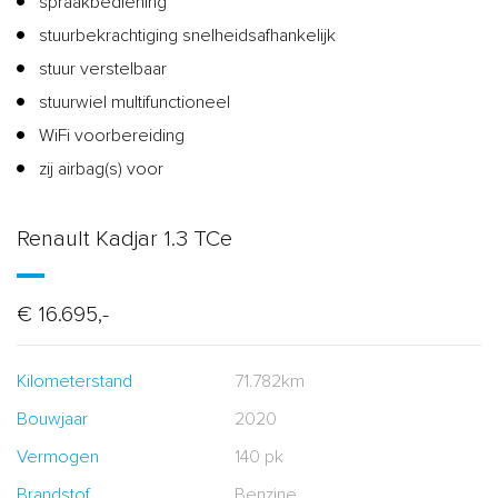
spraakbediening
stuurbekrachtiging snelheidsafhankelijk
stuur verstelbaar
stuurwiel multifunctioneel
WiFi voorbereiding
zij airbag(s) voor
Renault Kadjar 1.3 TCe
€ 16.695,-
Kilometerstand
71.782km
Bouwjaar
2020
Vermogen
140 pk
Brandstof
Benzine