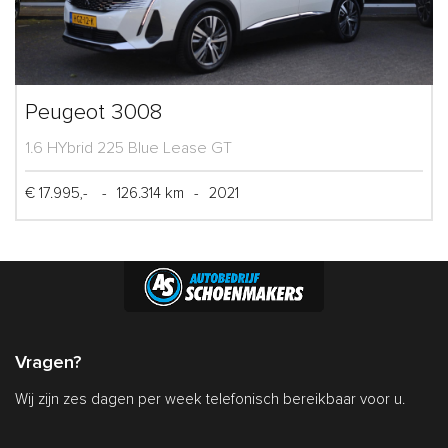
Peugeot 3008
1.6 HYbrid 225 Blue Lease GT
€ 17.995,-
-
126.314 km
-
2021
Vragen?
Wij zijn zes dagen per week telefonisch bereikbaar voor u.